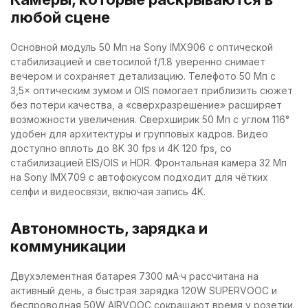
любой сцене
Основной модуль 50 Мп на Sony IMX906 с оптической
стабилизацией и светосилой f/1.8 уверенно снимает
вечером и сохраняет детализацию. Телефото 50 Мп с
3,5× оптическим зумом и OIS помогает приблизить сюжет
без потери качества, а «сверхразрешение» расширяет
возможности увеличения. Сверхширик 50 Мп с углом 116°
удобен для архитектуры и групповых кадров. Видео
доступно вплоть до 8K 30 fps и 4K 120 fps, со
стабилизацией EIS/OIS и HDR. Фронтальная камера 32 Мп
на Sony IMX709 с автофокусом подходит для чётких
селфи и видеосвязи, включая запись 4K.
Автономность, зарядка и
коммуникации
Двухэлементная батарея 7300 мА·ч рассчитана на
активный день, а быстрая зарядка 120W SUPERVOOC и
беспроводная 50W AIRVOOC сокращают время у розетки.