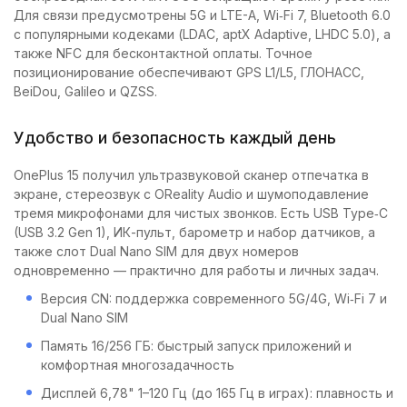
Для связи предусмотрены 5G и LTE-A, Wi‑Fi 7, Bluetooth 6.0
с популярными кодеками (LDAC, aptX Adaptive, LHDC 5.0), а
также NFC для бесконтактной оплаты. Точное
позиционирование обеспечивают GPS L1/L5, ГЛОНАСС,
BeiDou, Galileo и QZSS.
Удобство и безопасность каждый день
OnePlus 15 получил ультразвуковой сканер отпечатка в
экране, стереозвук с OReality Audio и шумоподавление
тремя микрофонами для чистых звонков. Есть USB Type‑C
(USB 3.2 Gen 1), ИК-пульт, барометр и набор датчиков, а
также слот Dual Nano SIM для двух номеров
одновременно — практично для работы и личных задач.
Версия CN: поддержка современного 5G/4G, Wi‑Fi 7 и
Dual Nano SIM
Память 16/256 ГБ: быстрый запуск приложений и
комфортная многозадачность
Дисплей 6,78" 1–120 Гц (до 165 Гц в играх): плавность и