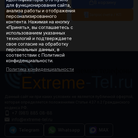
В корзину
В корзину
для функционирования сайта,
анализа работы и отображения
Запрос счета / КП
Запрос счета / КП
персонализированного
контента. Нажимая на кнопку
«Принять», вы соглашаетесь с
использованием указанных
технологий и подтверждаете
свое согласие на обработку
персональных данных, в
соответствии с Политикой
конфиденциальности.
Политика конфиденциальности
Данный сайт ни при каких условиях не является публичной офертой,
которая определяется положениями Статьи 437 п.2 Гражданского
кодекса РФ.
+7 (981) 885 08-88
info@extreme-tel.ru
Telegram
Whatsapp
MAX