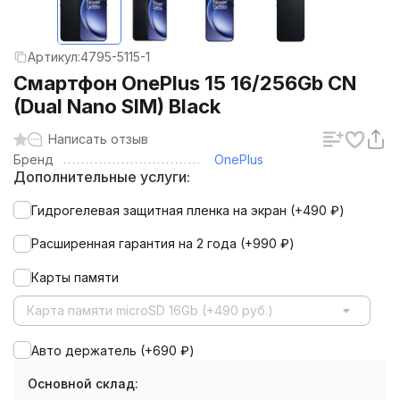
Артикул:
4795-5115-1
Смартфон OnePlus 15 16/256Gb CN
(Dual Nano SIM) Black
Написать отзыв
Бренд
OnePlus
Дополнительные услуги:
Гидрогелевая защитная пленка на экран (+
490
₽
)
Расширенная гарантия на 2 года (+
990
₽
)
Карты памяти
Карта памяти microSD 16Gb (+490 руб.)
Авто держатель (+
690
₽
)
Основной склад: