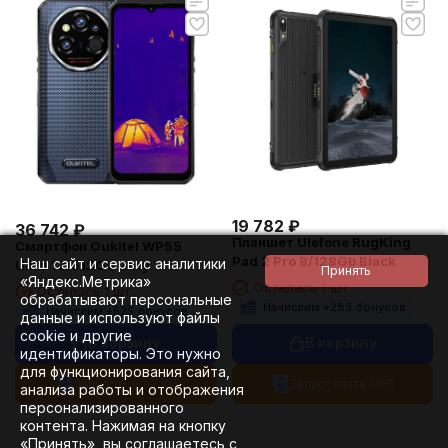
19 782
₽
36 742
₽
Планшет Ulefone RugKing
Смартфон Oukitel WP55
Pad 2 Pro 8/128Gb Black
Наш сайт и сервис аналитики
Ultra 12/512Gb Grey
«Яндекс.Метрика»
Осталась 1 шт.
Осталась 1 шт.
обрабатывают персональные
Начислим +
283
бонусов
Начислим +
525
бонусов
данные и используют файлы
cookie и другие
В корзину
В корзину
идентификаторы. Это нужно
для функционирования сайта,
Запрос счета / КП
Запрос счета / КП
анализа работы и отображения
персонализированного
контента. Нажимая на кнопку
«Принять», вы соглашаетесь с