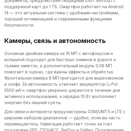
документы, предусмотрен гибридный слот microSD с
поддержкой карт до 1 ТБ. Смартфон работает на Android
14 — это актуальная система с удобными настройками,
хорошей оптимизацией и современными функциями
безопасности.
Камеры, связь и автономность
Основная двойная камера на 16 МП с автофокусом и
вспышкой подходит для быстрых снимков в дороге и
съемки заметок, а дополнительный модуль 0.08 МП
помогает в сценах, где важны эффекты и обработка.
Фронтальная камера 8 МП пригодится для видеозвонков
и селфи. За автономность отвечает аккумулятор Li-Pol
5500 мА·ч: смартфон уверенно держится в течение дня
активного использования, а зарядка 10 Вт восполняет
энергию без лишней суеты.
Для связи и интернета предусмотрены GSM/UMTS и LTE с
широким набором диапазонов — удобно, если вы часто
перемещаетесь. Навигация работает точно за счет
поддержки GPS, ГЛОНАСС, BeiDou и Galileo. Подключение