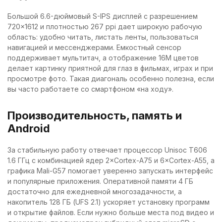
Большой 6.6-дюймовый S-IPS дисплей с разрешением
720×1612 и плотностью 267 ppi дает широкую рабочую
область: удобно читать, листать ленты, пользоваться
навигацией и мессенджерами. Емкостный сенсор
поддерживает мультитач, а отображение 16M цветов
делает картинку приятной для глаз в фильмах, играх и при
просмотре фото. Такая диагональ особенно полезна, если
вы часто работаете со смартфоном «на ходу».
Производительность, память и
Android
За стабильную работу отвечает процессор Unisoc T606
1.6 ГГц с комбинацией ядер 2×Cortex-A75 и 6×Cortex-A55, а
графика Mali-G57 помогает уверенно запускать интерфейс
и популярные приложения. Оперативной памяти 4 ГБ
достаточно для ежедневной многозадачности, а
накопитель 128 ГБ (UFS 2.1) ускоряет установку программ
и открытие файлов. Если нужно больше места под видео и