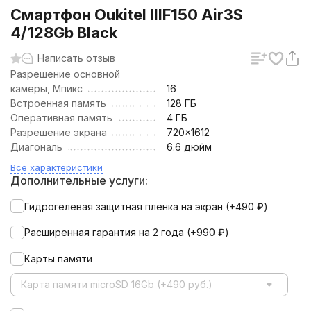
Смартфон Oukitel IIIF150 Air3S
4/128Gb Black
Написать отзыв
Разрешение основной
камеры, Мпикс
16
Встроенная память
128 ГБ
Оперативная память
4 ГБ
Разрешение экрана
720x1612
Диагональ
6.6 дюйм
Все характеристики
Дополнительные услуги:
Гидрогелевая защитная пленка на экран (+
490
₽
)
Расширенная гарантия на 2 года (+
990
₽
)
Карты памяти
Карта памяти microSD 16Gb (+490 руб.)