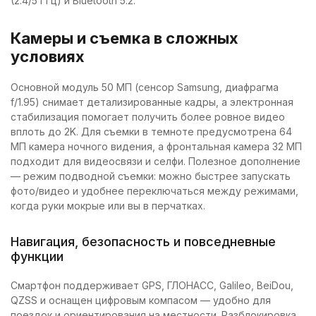
(2.4/5 ГГц) и Bluetooth 5.2.
Камеры и съемка в сложных
условиях
Основной модуль 50 МП (сенсор Samsung, диафрагма
f/1.95) снимает детализированные кадры, а электронная
стабилизация помогает получить более ровное видео
вплоть до 2K. Для съемки в темноте предусмотрена 64
МП камера ночного видения, а фронтальная камера 32 МП
подходит для видеосвязи и селфи. Полезное дополнение
— режим подводной съемки: можно быстрее запускать
фото/видео и удобнее переключаться между режимами,
когда руки мокрые или вы в перчатках.
Навигация, безопасность и повседневные
функции
Смартфон поддерживает GPS, ГЛОНАСС, Galileo, BeiDou,
QZSS и оснащен цифровым компасом — удобно для
поездок и ориентирования на местности. Разблокировка