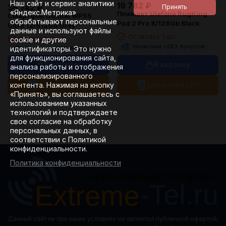
Наш сайт и сервис аналитики
19 782
₽
36 742
₽
«Яндекс.Метрика»
Планшет Ulefone RugKing
Смартфон Oukitel WP55
обрабатывают персональные
Pad 2 Pro 8/128Gb Black
Ultra 12/512Gb Grey
данные и используют файлы
Осталась 1 шт.
Осталась 1 шт.
cookie и другие
Начислим +
283
бонусов
идентификаторы. Это нужно
Начислим +
525
бонусов
для функционирования сайта,
В корзину
В корзину
анализа работы и отображения
персонализированного
контента. Нажимая на кнопку
Запрос счета / КП
Запрос счета / КП
«Принять», вы соглашаетесь с
использованием указанных
технологий и подтверждаете
свое согласие на обработку
персональных данных, в
соответствии с Политикой
конфиденциальности.
Политика конфиденциальности
Данный сайт ни при каких условиях не является публичной офертой,