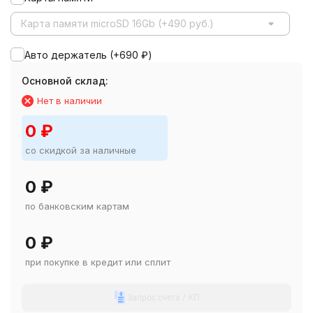
Карта памяти microSD 16Gb (+490 руб.)
Авто держатель (+
690
₽
)
Основной склад:
Нет в наличии
0
₽
со скидкой за наличные
0
₽
по банковским картам
0
₽
при покупке в кредит или сплит
Запрос счета / КП