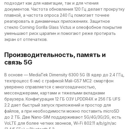
подходит как для навигации, так и для чтения
документов. Частота обновления 120 Гц делает прокрутку
плавной, а частота опроса 240 Гц помогает точнее
реагировать в динамичных приложениях. Защитное
стекло Corning Gorilla Glass Victus и олеофобное покрытие
уменьшают риск царапин и помогают реже протирать
экран от отпечатков.
Производительность, память и
связь 5G
В основе — MediaTek Dimensity 6300 5G (8 ядер до 2.4 ГГц,
техпроцесс 6 нм) с графикой Mali-G57 MC2: смартфон
уверенно справляется с многозадачностью,
мессенджерами, картами и тяжелыми вкладками
браузера. Конфигурация 12 ГБ ОЗУ LPDDR4X и 256 ГБ UFS
2.2 дает быстрый запуск приложений и простор для
файлов, а при необходимости можно поставить microSD
до 2 ТБ. Две Nano-SIM поддерживают 5G/4G/3G/2G, есть
VoLTE для более четких звонков, Wi‑Fi 802.11 a/b/g/n/ac