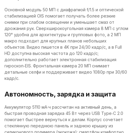
Основной модуль 50 МП с диафрагмой f/1.5 и оптической
стабилизацией OIS помогает получать более резкие
снимки при слабом освещении и уменьшает смаз от
дрожания рук. Сверхширокоугольная камера 8 МП с углом
120° удобна для архитектуры и групповых фото, а 2 МП
макро подходит для крупных планов небольших
объектов. Видео пишется в 4K при 24/30 кадр/с, а в Full
HD доступна высокая частота до 120 кадр/с;
дополнительно работает электронная стабилизация
гироскоп‑EIS. Фронтальная камера 20 МП снимает
детальные селфи и поддерживает видео 1080p при 30/60
кадр/с.
Автономность, зарядка и защита
Аккумулятор 5110 мА⋅ч рассчитан на активный день, а
быстрая проводная зарядка 45 Вт через USB Type‑C 2.0
помогает быстрее вернуться к делам. Корпус сочетает
стеклянную переднюю панель и заднюю крышку из
силиконового полимера (экокожа): смартфон комфортно