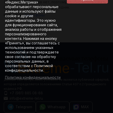
3.5 мм для наушников нет, поэтому удобно использовать
«Яндекс.Метрика»
обрабатывают персональные
Bluetooth‑гарнитуры или переходник.
данные и используют файлы
Категории:
Смартфоны
cookie и другие
идентификаторы. Это нужно
для функционирования сайта,
анализа работы и отображения
персонализированного
контента. Нажимая на кнопку
«Принять», вы соглашаетесь с
использованием указанных
технологий и подтверждаете
свое согласие на обработку
персональных данных, в
соответствии с Политикой
конфиденциальности.
Политика конфиденциальности
Данный сайт ни при каких условиях не является публичной офертой,
которая определяется положениями Статьи 437 п.2 Гражданского
кодекса РФ.
+7 (981) 885 08-88
info@extreme-tel.ru
Telegram
Whatsapp
MAX