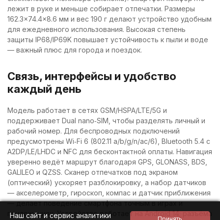
лежит в руке и меньше собирает отпечатки. Размеры
162.3×74.4×8.6 мм и вес 190 г делают устройство удобным
для ежедневного использования. Высокая степень
защиты IP68/IP69K повышает устойчивость к пыли и воде
— важный плюс для города и поездок.
Связь, интерфейсы и удобство
каждый день
Модель работает в сетях GSM/HSPA/LTE/5G и
поддерживает Dual nano‑SIM, чтобы разделять личный и
рабочий номер. Для беспроводных подключений
предусмотрены Wi‑Fi 6 (802.11 a/b/g/n/ac/6), Bluetooth 5.4 с
A2DP/LE/LHDC и NFC для бесконтактной оплаты. Навигация
уверенно ведёт маршрут благодаря GPS, GLONASS, BDS,
GALILEO и QZSS. Сканер отпечатков под экраном
(оптический) ускоряет разблокировку, а набор датчиков
— акселерометр, гироскоп, компас и датчик приближения
— делает поведение смартфона точным в играх и
приложениях. Устройство работает на Android 14; разъёма
Наш сайт и сервис аналитики