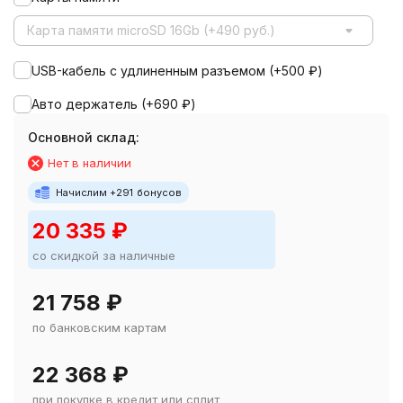
Карта памяти microSD 16Gb (+490 руб.)
USB-кабель с удлиненным разъемом (+
500
₽
)
Авто держатель (+
690
₽
)
Основной склад:
Нет в наличии
Начислим +
291
бонусов
20 335
₽
со скидкой за наличные
21 758
₽
по банковским картам
22 368
₽
при покупке в кредит или сплит