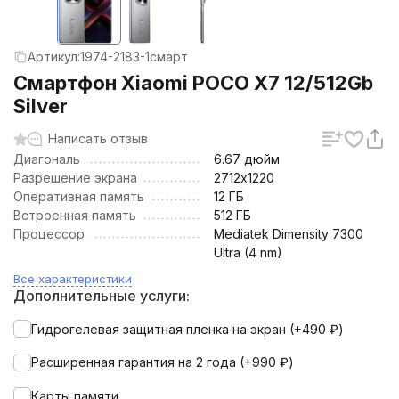
Артикул:
1974-2183-1смарт
Смартфон Xiaomi POCO X7 12/512Gb
Silver
Написать отзыв
Диагональ
6.67 дюйм
Разрешение экрана
2712х1220
Оперативная память
12 ГБ
Встроенная память
512 ГБ
Процессор
Mediatek Dimensity 7300
Ultra (4 nm)
Все характеристики
Дополнительные услуги:
Гидрогелевая защитная пленка на экран (+
490
₽
)
Расширенная гарантия на 2 года (+
990
₽
)
Карты памяти