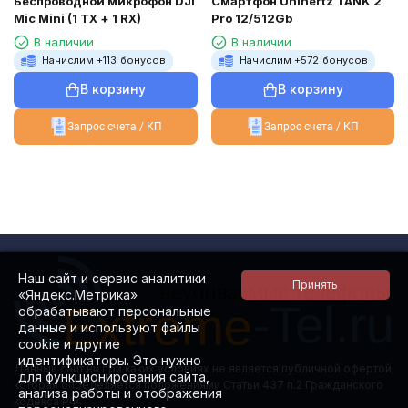
Беспроводной микрофон DJI
Смартфон Unihertz TANK 2
Mic Mini (1 TX + 1 RX)
Pro 12/512Gb
В наличии
В наличии
Начислим +
113
бонусов
Начислим +
572
бонусов
В корзину
В корзину
Запрос счета / КП
Запрос счета / КП
Наш сайт и сервис аналитики
«Яндекс.Метрика»
обрабатывают персональные
данные и используют файлы
cookie и другие
идентификаторы. Это нужно
Данный сайт ни при каких условиях не является публичной офертой,
для функционирования сайта,
которая определяется положениями Статьи 437 п.2 Гражданского
анализа работы и отображения
кодекса РФ.