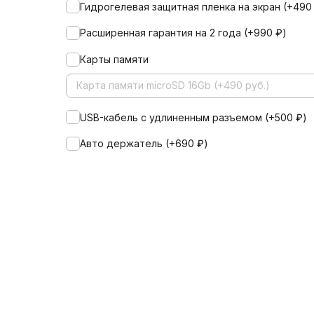
Гидрогелевая защитная пленка на экран (+
49
Расширенная гарантия на 2 года (+
990
₽
)
Карты памяти
Карта памяти microSD 16Gb (+490 руб.)
USB-кабель с удлиненным разъемом (+
500
₽
)
Авто держатель (+
690
₽
)