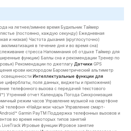
ода на летнее/зимнее время Будильник Таймер
апястье (постоянно, каждую секунду) Ежедневная
кая и низкая) Частота дыхания (круглосуточно)
акклиматизация в течение дня и во время сна)
тслеживание стресса Напоминания об отдыхе Таймер для
иренные функции) Баллы сна и рекомендации Тренер по
доровья) Рекомендации по джетлагу
Датчики
GPS
сыщения крови кислородом Барометрический альтиметр
й освещенности
Интеллектуальные функции для
мые циферблаты, поля данных, виджеты и приложения)
ение телефонного вызова с передачей текстового
id™) Утренний отчет Календарь Погода Синхронизация
ономичный режим часов Управление музыкой на смартфоне
ой телефон» «Найди мои часы» Управление смарт-
 Android™ Garmin PayTM Поддержка телефонных вызовов и
нтов во время некоторых типов занятий
LiveTrack Игровые функции Игровое занятие