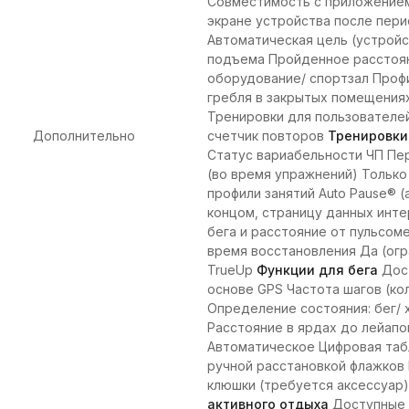
Совместимость с приложени
экране устройства после пери
Автоматическая цель (устрой
подъема Пройденное расстоян
оборудование/ спортзал Профи
гребля в закрытых помещениях
Тренировки для пользователе
Дополнительно
счетчик повторов
Тренировки
Статус вариабельности ЧП Пе
(во время упражнений) Тольк
профили занятий Auto Pause® 
концом, страницу данных инт
бега и расстояние от пульсоме
время восстановления Да (огр
TrueUp
Функции для бега
Дост
основе GPS Частота шагов (ко
Определение состояния: бег/
Расстояние в ярдах до лейапо
Автоматическое Цифровая табли
ручной расстановкой флажков 
клюшки (требуется аксессуар)
активного отдыха
Доступные п