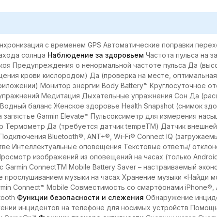
нхронизация с временем GPS Автоматические поправки перех
ахода солнца
Наблюдение за здоровьем
Частота пульса на з
окоя Предупреждения о ненормальной частоте пульса Да (высо
ения крови кислородом) Да (проверка на месте, оптимальная 
риложении) Монитор энергии Body Battery™ Круглосуточное о
пражнений Медитация Дыхательные упражнения Сон Да (расш
 Водный баланс Женское здоровье Health Snapshot (снимок з
а запястье Garmin Elevate™ Пульсоксиметр для измерения на
р Термометр Да (требуется датчик tempeTM) Датчик внешне
Подключения Bluetooth®, ANT+®, Wi-Fi® Connect IQ (загружае
стве Интеллектуальные оповещения Текстовые ответы/ отклон
Просмотр изображений из оповещений на часах (только Andro
с Garmin ConnectTM Mobile Battery Saver – настраиваемый эк
е прослушиванием музыки на часах Хранение музыки «Найди м
in Connect™ Mobile Совместимость со смартфонами iPhone®,
tooth
Функции безопасности и слежения
Обнаружение инциде
нии инцидентов на телефоне для носимых устройств Помощь 