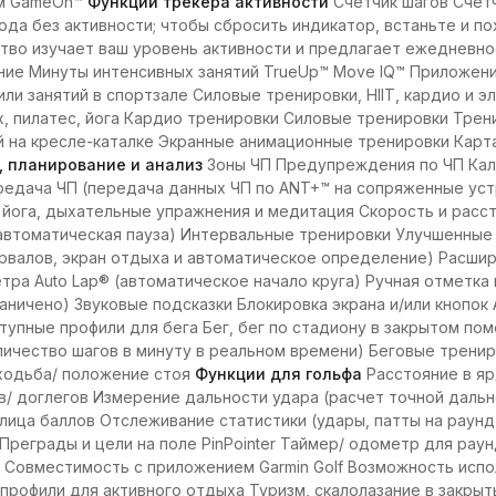
ем GameOn™
Функции трекера активности
Счетчик шагов Счетч
ода без активности; чтобы сбросить индикатор, встаньте и п
ство изучает ваш уровень активности и предлагает ежедневн
ие Минуты интенсивных занятий TrueUp™ Move IQ™ Приложение
ли занятий в спортзале Силовые тренировки, HIIT, кардио и э
, пилатес, йога Кардио тренировки Силовые тренировки Трени
й на кресле-каталке Экранные анимационные тренировки Карт
, планирование и анализ
Зоны ЧП Предупреждения по ЧП Кало
редача ЧП (передача данных ЧП по ANT+™ на сопряженные уст
о йога, дыхательные упражнения и медитация Скорость и рас
(автоматическая пауза) Интервальные тренировки Улучшенные
ервалов, экран отдыха и автоматическое определение) Расши
тра Auto Lap® (автоматическое начало круга) Ручная отметка
аничено) Звуковые подсказки Блокировка экрана и/или кнопок 
упные профили для бега Бег, бег по стадиону в закрытом пом
личество шагов в минуту в реальном времени) Беговые трен
 ходьба/ положение стоя
Функции для гольфа
Расстояние в яр
в/ доглегов Измерение дальности удара (расчет точной дально
ца баллов Отслеживание статистики (удары, патты на раунд, 
Преграды и цели на поле PinPointer Таймер/ одометр для ра
 Совместимость с приложением Garmin Golf Возможность исп
рофили для активного отдыха Туризм, скалолазание в закрыт