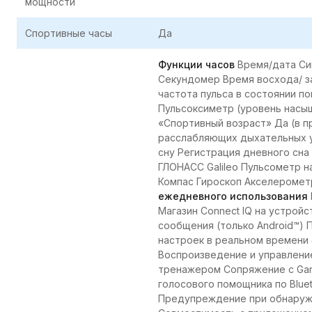
мощности
Спортивные часы
Да
Функции часов
Время/дата Си
Секундомер Время восхода/ з
частота пульса в состоянии п
Пульсоксиметр (уровень насыщ
«Спортивный возраст» Да (в п
расслабляющих дыхательных у
сну Регистрация дневного сна
ГЛОНАСС Galileo Пульсометр н
Компас Гироскоп Акселеромет
ежедневного использования
Магазин Connect IQ на устрой
сообщения (только Android™) 
настроек в реальном времени 
Воспроизведение и управлени
тренажером Сопряжение с Garm
голосового помощника по Blue
Предупреждение при обнаруже