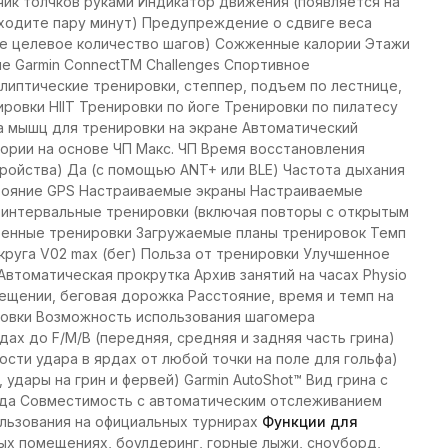
ик толчков руками Индикатор движения (появляется на
оходите пару минут) Предупреждение о сдвиге веса
ое целевое количество шагов) Сожженные калории Этажи
 Garmin ConnectTM Challenges Спортивное
ллиптические тренировки, степпер, подъем по лестнице,
ровки HIIT Тренировки по йоге Тренировки по пилатесу
а мышц для тренировки на экране Автоматический
рии на основе ЧП Макс. ЧП Время восстановления
ройства) Да (с помощью ANT+ или BLE) Частота дыхания
стояние GPS Настраиваемые экраны Настраиваемые
 интервальные тренировки (включая повторы с открытым
ренные тренировки Загружаемые планы тренировок Темп
 круга V02 max (бег) Польза от тренировки Улучшенное
Автоматическая прокрутка Архив занятий на часах Physio
ещении, беговая дорожка Расстояние, время и темп на
ировки Возможность использования шагомера
дах до F/M/B (передняя, средняя и задняя часть грина)
сти удара в ярдах от любой точки на поле для гольфа)
удары на грин и фервей) Garmin AutoShot™ Вид грина с
унда Совместимость с автоматическим отслеживанием
ользования на официальных турнирах
Функции для
ых помещениях, боулдеринг, горные лыжи, сноуборд,