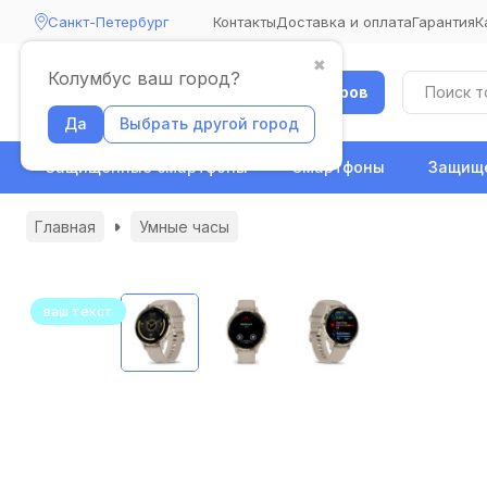
Санкт-Петербург
Контакты
Доставка и оплата
Гарантия
К
✖
Колумбус ваш город?
Каталог товаров
Да
Выбрать другой город
Защищенные смартфоны
Смартфоны
Защище
Главная
Умные часы
ваш текст