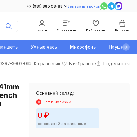
+7 (981) 885 08-88
Заказать звонок
Войти
Сравнение
Избранное
Корзина
ланшеты
Умные часы
Микрофоны
Наушники
3397-3603-0
К сравнению
В избранное
Поделиться
 41mm
Основной склад:
rench
м
Нет в наличии
0
₽
со скидкой за наличные