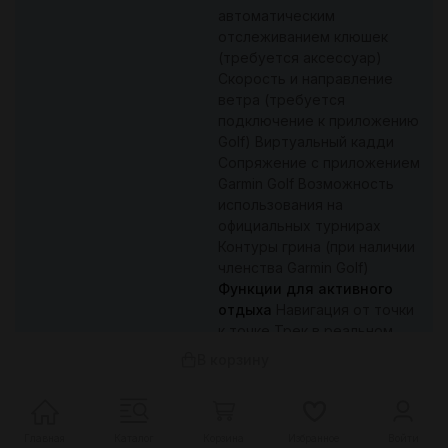
автоматическим
отслеживанием клюшек
(требуется аксессуар)
Скорость и направление
ветра (требуется
подключение к приложению
Golf) Виртуальный кадди
Сопряжение с приложением
Garmin Golf Возможность
использования на
официальных турнирах
Контуры грина (при наличии
членства Garmin Golf)
Функции для активного
отдыха
Навигация от точки
к точке Трек в реальном
времени Назад к старту
В корзину
TracBack® Режим UltraTrac™
Режим Around Me (вокруг
меня) Функция Up Ahead
(впереди) Навигация
Главная
Каталог
Корзина
Избранное
Войти