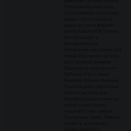
Цифровая таблица баллов
Пользовательские цели
Отслеживание статистики
(удары, патты на раунд,
удары на грин и фервей)
Garmin AutoShotTM Полная
векторная карта
Автоматическое
обновление карт полей для
гольфа Вид грина с ручной
расстановкой флажков
Преграды и цели на поле
PinPointer Расстояние
PlaysLike Distance Функция
Touch-targeting (коснитесь
цели на дисплее для
просмотра расстояния до
любой точки) Баллы
гандикапа Темп замаха
Тренировка темпа Таймер/
одометр для раунда
Совместимость с