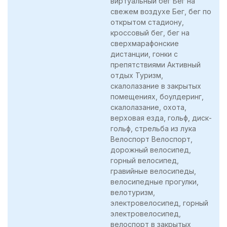
виртуальный бег Бег на
свежем воздухе Бег, бег по
открытом стадиону,
кроссовый бег, бег на
сверхмарафонские
дистанции, гонки с
препятствиями Активный
отдых Туризм,
скалолазание в закрытых
помещениях, боулдеринг,
скалолазание, охота,
верховая езда, гольф, диск-
гольф, стрельба из лука
Велоспорт Велоспорт,
дорожный велосипед,
горный велосипед,
гравийные велосипеды,
велосипедные прогулки,
велотуризм,
электровелосипед, горный
электровелосипед,
велоспорт в закрытых