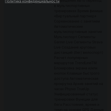
оповещения Авто переход
Политика конфиденциальности
в мультиспортивных
тренировках Время финиша
«Виртуальный партнер»
Соревнование с занятием
Автоматические
мультиспортивные занятия
Мультиспорт Сегменты
Garmin Live Сегменты Strava
Live Создание круговых
дистанций (бег/ велоспорт)
Расчет популярных
маршрутов TrendLineTM
Блокировка экрана и/или
кнопок Клавиши быстрого
доступа Автоматическая
прокрутка Архив занятий на
часах Physio TrueUp
Унифицированный статус
тренировки Функции для
бега Расстояние, время и
темп на основе GPS Данные