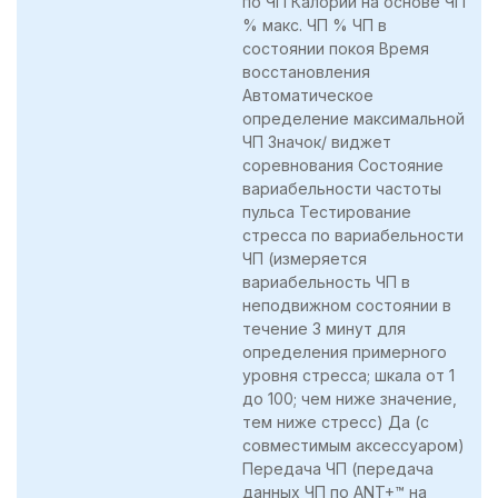
по ЧП Калории на основе ЧП
% макс. ЧП % ЧП в
состоянии покоя Время
восстановления
Автоматическое
определение максимальной
ЧП Значок/ виджет
соревнования Состояние
вариабельности частоты
пульса Тестирование
стресса по вариабельности
ЧП (измеряется
вариабельность ЧП в
неподвижном состоянии в
течение 3 минут для
определения примерного
уровня стресса; шкала от 1
до 100; чем ниже значение,
тем ниже стресс) Да (с
совместимым аксессуаром)
Передача ЧП (передача
данных ЧП по ANT+™ на