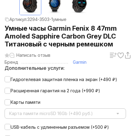
Артикул:
3294-3503-1умные
Умные часы Garmin Fenix 8 47mm
Amoled Sapphire Carbon Grey DLC
Титановый с черным ремешком
Написать отзыв
Бренд
Garmin
Дополнительные услуги:
Гидрогелевая защитная пленка на экран (+
490
₽
)
Расширенная гарантия на 2 года (+
990
₽
)
Карты памяти
Карта памяти microSD 16Gb (+490 руб.)
USB-кабель с удлиненным разъемом (+
500
₽
)