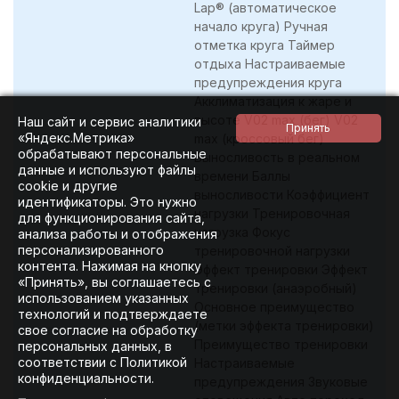
Lap® (автоматическое
начало круга) Ручная
отметка круга Таймер
отдыха Настраиваемые
предупреждения круга
Акклиматизация к жаре и
высоте V02 max (бег) V02
Наш сайт и сервис аналитики
«Яндекс.Метрика»
max (кроссовый бег)
обрабатывают персональные
Выносливость в реальном
данные и используют файлы
времени Баллы
cookie и другие
выносливости Коэффициент
идентификаторы. Это нужно
нагрузки Тренировочная
для функционирования сайта,
нагрузка Фокус
анализа работы и отображения
персонализированного
тренировочной нагрузки
контента. Нажимая на кнопку
Эффект тренировки Эффект
«Принять», вы соглашаетесь с
тренировки (анаэробный)
использованием указанных
Основное преимущество
технологий и подтверждаете
(метки эффекта тренировки)
свое согласие на обработку
Преимущество тренировки
персональных данных, в
соответствии с Политикой
Настраиваемые
конфиденциальности.
предупреждения Звуковые