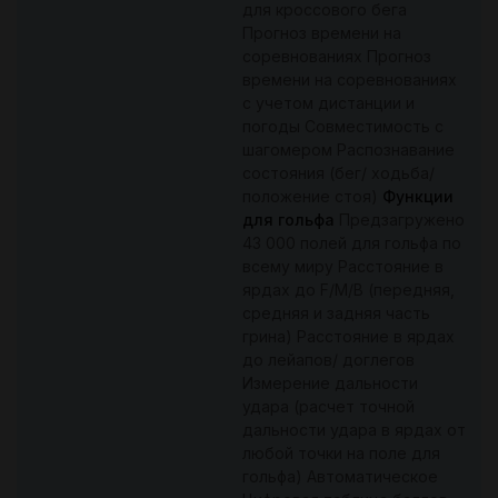
для кроссового бега
Прогноз времени на
соревнованиях Прогноз
времени на соревнованиях
с учетом дистанции и
погоды Совместимость с
шагомером Распознавание
состояния (бег/ ходьба/
положение стоя)
Функции
для гольфа
Предзагружено
43 000 полей для гольфа по
всему миру Расстояние в
ярдах до F/M/B (передняя,
средняя и задняя часть
грина) Расстояние в ярдах
до лейапов/ доглегов
Измерение дальности
удара (расчет точной
дальности удара в ярдах от
любой точки на поле для
гольфа) Автоматическое