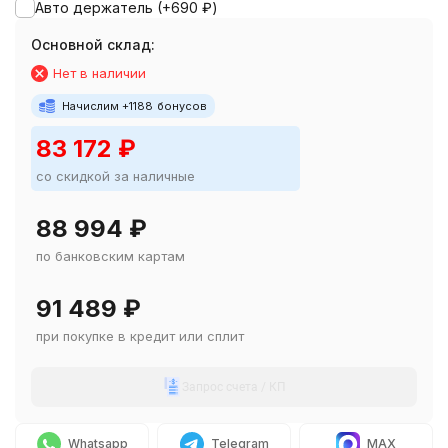
Авто держатель (+
690
₽
)
Основной склад:
Нет в наличии
Начислим +
1188
бонусов
83 172
₽
со скидкой за наличные
88 994
₽
по банковским картам
91 489
₽
при покупке в кредит или сплит
Запрос счета / КП
Whatsapp
Telegram
MAX