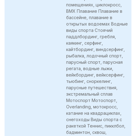
помещениях, циклокросс,
BMX Плавание Плавание в
бассейне, плавание в
открытых водоемах Водные
виды спорта Стоячий
паддлбординг, гребля,
каякинг, серфинг,
кайтбординг, виндсерфинг,
рыбалка, лодочный спорт,
парусный спорт, парусная
регата, водные лыжи,
вейкбординг, вейксерфинг,
тьюбинг, сноркелинг,
парусные путешествия,
экстремальный сплав
Мотоспорт Мотоспорт,
Overlanding, мотокросс,
катание на квадрациклах,
снегоходы Виды спорта с
ракеткой Теннис, пикклбол,
бадминтон, сквош,