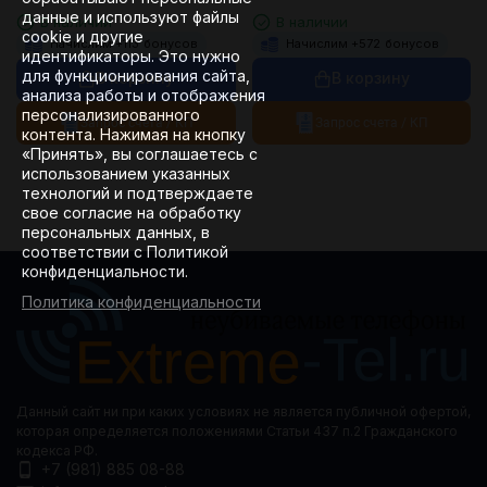
данные и используют файлы
В наличии
В наличии
cookie и другие
Начислим +
113
бонусов
Начислим +
572
бонусов
идентификаторы. Это нужно
для функционирования сайта,
В корзину
В корзину
анализа работы и отображения
персонализированного
Запрос счета / КП
Запрос счета / КП
контента. Нажимая на кнопку
«Принять», вы соглашаетесь с
использованием указанных
технологий и подтверждаете
свое согласие на обработку
персональных данных, в
соответствии с Политикой
конфиденциальности.
Политика конфиденциальности
Данный сайт ни при каких условиях не является публичной офертой,
которая определяется положениями Статьи 437 п.2 Гражданского
кодекса РФ.
+7 (981) 885 08-88