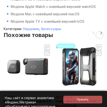
Модели Apple Watch с новейшей версией watchOS
Модели Mac с новейшей версией macOS
Модели Apple TV с новейшей версией tvOS
Категории:
Наушники
,
Аксессуары
Похожие товары
ваш текст
7 888
₽
40 063
₽
41 000
₽
Наш сайт и сервис аналитики
Беспроводной микрофон DJI
Смартфон Unihertz TANK 2
«Яндекс.Метрика»
Mic Mini (1 TX + 1 RX)
Pro 12/512Gb
обрабатывают персональные