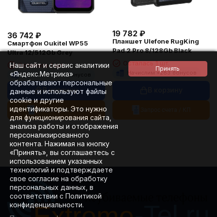
19 782
₽
36 742
₽
Планшет Ulefone RugKing
Смартфон Oukitel WP55
Pad 2 Pro 8/128Gb Black
Ultra 12/512Gb Grey
Осталась 1 шт.
Осталась 1 шт.
Наш сайт и сервис аналитики
Начислим +
283
бонусов
«Яндекс.Метрика»
Начислим +
525
бонусов
обрабатывают персональные
В корзину
В корзину
данные и используют файлы
cookie и другие
идентификаторы. Это нужно
Запрос счета / КП
Запрос счета / КП
для функционирования сайта,
анализа работы и отображения
персонализированного
контента. Нажимая на кнопку
«Принять», вы соглашаетесь с
использованием указанных
технологий и подтверждаете
свое согласие на обработку
персональных данных, в
соответствии с Политикой
конфиденциальности.