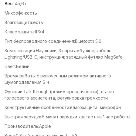
Вес:
45,6 г
Микрофон:есть
Влагозащита:есть
Класс защиты:IPX4
Тип беспроводного соединения:Bluetooth 5.0
Комплектация:Наушники; 3 пары амбушюр; кабель
Lightning/USB-C; инструкция; зарядный футляр MagSafe
Цвет:Белый
Время работы с включенным режимом активного
шумоподавления:6 ч
Функции:Talk through (режим прозрачности), вызов
голосового ассистента, регулировка громкости
Конструктивные особенности:влагозащита, микрофон
Быстрая зарядка:5 минут зарядки хватает на 1 час работы
Производитель:Apple
Вес:50.8 г; (одного наушника) - 5.3 г