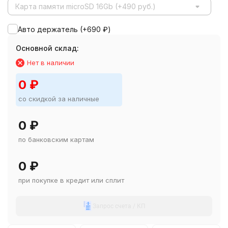
Карта памяти microSD 16Gb (+490 руб.)
Авто держатель (+
690
₽
)
Основной склад:
Нет в наличии
0
₽
со скидкой за наличные
0
₽
по банковским картам
0
₽
при покупке в кредит или сплит
Запрос счета / КП