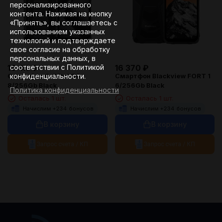
персонализированного
контента. Нажимая на кнопку
«Принять», вы соглашаетесь с
использованием указанных
технологий и подтверждаете
свое согласие на обработку
персональных данных, в
соответствии с Политикой
16 410
₽
16 370
₽
конфиденциальности.
Смартфон Oukitel G6
Смартфон Blackview FORT 1
8/256Gb Black
6/256Gb Black
Политика конфиденциальности
Осталась 1 шт.
Осталась 1 шт.
Начислим +
234
бонусов
Начислим +
234
бонусов
В корзину
В корзину
Запрос счета / КП
Запрос счета / КП