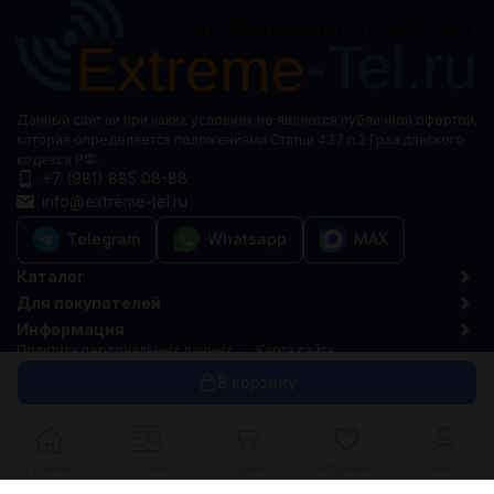
Данный сайт ни при каких условиях не является публичной офертой,
которая определяется положениями Статьи 437 п.2 Гражданского
кодекса РФ.
+7 (981) 885 08-88
info@extreme-tel.ru
Telegram
Whatsapp
MAX
Каталог
Для покупателей
Информация
Политика персональных данных
Карта сайта
© 2015-2026 Extreme-tel.ru
В корзину
Главная
Каталог
Корзина
Избранное
Войти