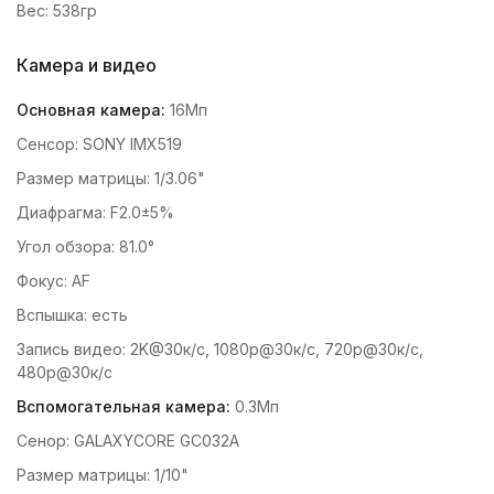
Вес: 538гр
Камера и видео
Основная камера:
16Мп
Сенсор: SONY IMX519
Размер матрицы: 1/3.06"
Диафрагма: F2.0±5%
Угол обзора: 81.0°
Фокус: AF
Вспышка: есть
Запись видео: 2K@30к/с, 1080p@30к/с, 720p@30к/с,
480p@30к/с
Вспомогательная камера:
0.3Мп
Сенор: GALAXYCORE GC032A
Размер матрицы: 1/10"