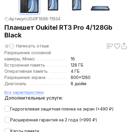
Артикул:
U041F1698-11934
Планшет Oukitel RT3 Pro 4/128Gb
Black
Написать отзыв
Разрешение основной
камеры, Мпикс
16
Встроенная память
128 ГБ
Оперативная память
4 ГБ
Разрешение экрана
800x1280
Диагональ
8 дюйм
Все характеристики
Дополнительные услуги:
Гидрогелевая защитная пленка на экран (+
490
₽
)
Расширенная гарантия на 2 года (+
990
₽
)
Карты памяти