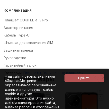
Комплектация
Планшет OUKITEL RT3 Pro
Адаптер питания
Кабель Type-C
Шпилька для извлечения SIM
Защитная пленка
Руководство
Гарантийный талон
Категории:
Планшеты
,
Защищенные планшеты
Наш сайт и сервис аналитики
Похожие товары
«Яндекс.Метрика»
обрабатывают персональные
данные и используют файлы
cookie и другие
идентификаторы. Это нужно
для функционирования сайта,
анализа работы и отображения