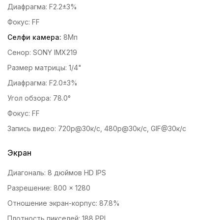
Диафрагма: F2.2±3%
Фокус: FF
Селфи камера:
8Мп
Сенор: SONY IMX219
Размер матрицы: 1/4"
Диафрагма: F2.0±3%
Угол обзора: 78.0°
Фокус: FF
Запись видео: 720p@30к/с, 480p@30к/с, GIF@30к/с
Экран
Диагональ: 8 дюймов HD IPS
Разрешение: 800 × 1280
Отношение экран-корпус: 87.8%
Плотность пикселей: 188 PPI