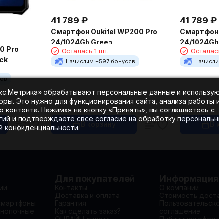
41 789
₽
41 789
₽
Смартфон Oukitel WP200 Pro
Смартфон 
24/1024Gb Green
24/1024Gb
0 Pro
Осталась 1 шт.
Осталась
ck
Начислим +
597
бонусов
Начисли
сов
екс.Метрика» обрабатывают персональные данные и использу
оры. Это нужно для функционирования сайта, анализа работы 
 контента. Нажимая на кнопку «Принять», вы соглашаетесь с
гий и подтверждаете свое согласие на обработку персональ
В корзину
В 
ой конфиденциальности.
Для покупателей
Информация
ии
Контакты
О компании
Доставка и оплата
Стоимость дост
смартфоны
Гарантия
Пользовательск
кнопочные
Как сделать заказ?
соглашение
ОНЛАЙН оплата
Публичная офер