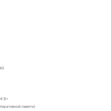
 4G
66 Вт
оперативной памяти)