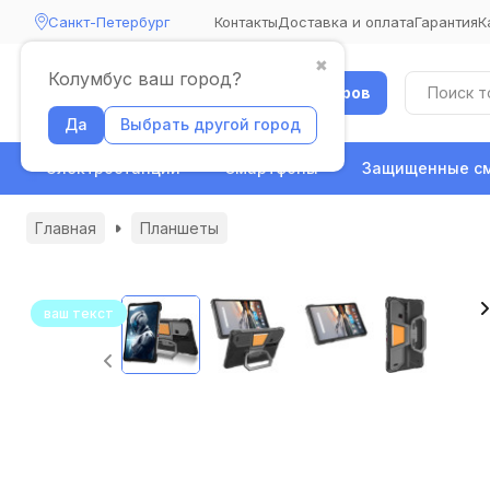
Санкт-Петербург
Контакты
Доставка и оплата
Гарантия
К
✖
Колумбус ваш город?
Каталог товаров
Да
Выбрать другой город
Электростанции
Смартфоны
Защищенные с
Главная
Планшеты
ваш текст