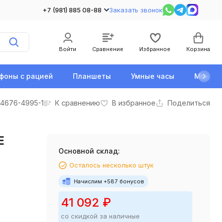
+7 (981) 885 08-88
Заказать звонок
Войти
Сравнение
Избранное
Корзина
фоны с рацией
Планшеты
Умные часы
Микро
4676-4995-1
К сравнению
В избранное
Поделиться
E
Основной склад:
Осталось несколько штук
Начислим +
587
бонусов
41 092
₽
со скидкой за наличные