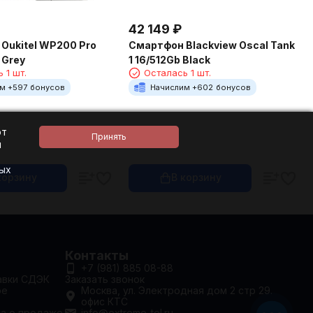
42 149
₽
Oukitel WP200 Pro
Смартфон Blackview Oscal Tank
 Grey
1 16/512Gb Black
 1 шт.
Осталась 1 шт.
м +
597
бонусов
Начислим +
602
бонусов
ют
и
ных
корзину
В корзину
Контакты
+7 (981) 885 08-88
авки СДЭК
Заказать звонок
ое
Москва, ул. Электродная дом 2 стр 29.
офис КТС
та о продаже
info@extreme-tel.ru