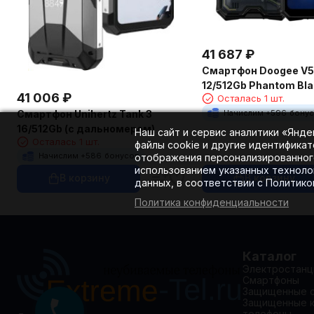
41 687
₽
Смартфон Doogee V5
12/512Gb Phantom Bla
41 006
₽
Осталась 1 шт.
Начислим +
596
бону
Смартфон Unihertz Tank 3
16/512Gb (с дальномером)
Наш сайт и сервис аналитики «Янд
Осталась 1 шт.
файлы cookie и другие идентификат
Начислим +
586
бонусов
отображения персонализированного
использованием указанных техноло
В корзину
В корзину
данных, в соответствии с Политик
Политика конфиденциальности
Каталог
Электростанц
Смартфоны
Защищенные 
Защищенные 
телефоны