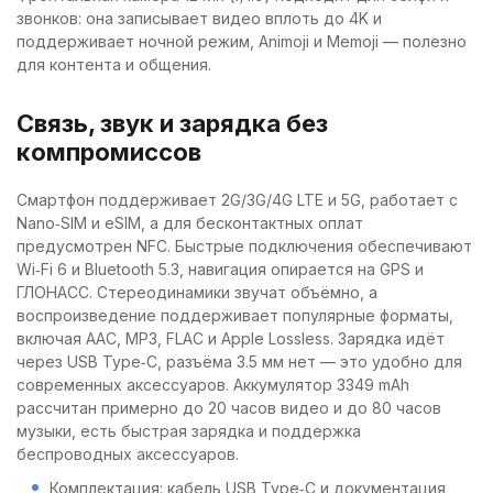
звонков: она записывает видео вплоть до 4K и
поддерживает ночной режим, Animoji и Memoji — полезно
для контента и общения.
Связь, звук и зарядка без
компромиссов
Смартфон поддерживает 2G/3G/4G LTE и 5G, работает с
Nano‑SIM и eSIM, а для бесконтактных оплат
предусмотрен NFC. Быстрые подключения обеспечивают
Wi‑Fi 6 и Bluetooth 5.3, навигация опирается на GPS и
ГЛОНАСС. Стереодинамики звучат объёмно, а
воспроизведение поддерживает популярные форматы,
включая AAC, MP3, FLAC и Apple Lossless. Зарядка идёт
через USB Type‑C, разъёма 3.5 мм нет — это удобно для
современных аксессуаров. Аккумулятор 3349 mAh
рассчитан примерно до 20 часов видео и до 80 часов
музыки, есть быстрая зарядка и поддержка
беспроводных аксессуаров.
Комплектация: кабель USB Type‑C и документация