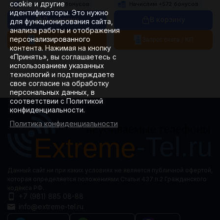
cookie и другие
Начислим +
113
бонусов
Начислим +
572
бонусов
идентификаторы. Это нужно
В корзину
В корзину
для функционирования сайта,
анализа работы и отображения
персонализированного
Запрос счета / КП
Запрос счета / КП
контента. Нажимая на кнопку
«Принять», вы соглашаетесь с
использованием указанных
технологий и подтверждаете
свое согласие на обработку
персональных данных, в
соответствии с Политикой
конфиденциальности.
Политика конфиденциальности
Данный сайт ни при каких условиях не является публичной офертой,
которая определяется положениями Статьи 437 п.2 Гражданского
кодекса РФ.
+7 (981) 885 08-88
info@extreme-tel.ru