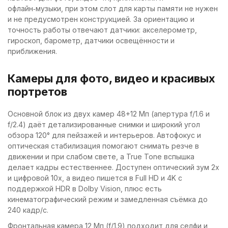
офлайн‑музыки, при этом слот для карты памяти не нужен
и не предусмотрен конструкцией. За ориентацию и
точность работы отвечают датчики: акселерометр,
гироскоп, барометр, датчики освещённости и
приближения.
Камеры для фото, видео и красивых
портретов
Основной блок из двух камер 48+12 Мп (апертура f/1.6 и
f/2.4) даёт детализированные снимки и широкий угол
обзора 120° для пейзажей и интерьеров. Автофокус и
оптическая стабилизация помогают снимать резче в
движении и при слабом свете, а True Tone вспышка
делает кадры естественнее. Доступен оптический зум 2x
и цифровой 10x, а видео пишется в Full HD и 4K с
поддержкой HDR в Dolby Vision, плюс есть
кинематографический режим и замедленная съёмка до
240 кадр/с.
Фронтальная камера 12 Мп (f/1.9) подходит для селфи и