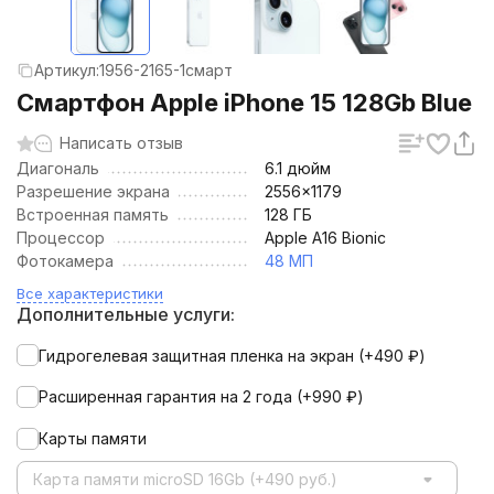
Артикул:
1956-2165-1смарт
Смартфон Apple iPhone 15 128Gb Blue
Написать отзыв
Диагональ
6.1 дюйм
Разрешение экрана
2556x1179
Встроенная память
128 ГБ
Процессор
Apple A16 Bionic
Фотокамера
48 МП
Все характеристики
Дополнительные услуги:
Гидрогелевая защитная пленка на экран (+
490
₽
)
Расширенная гарантия на 2 года (+
990
₽
)
Карты памяти
Карта памяти microSD 16Gb (+490 руб.)