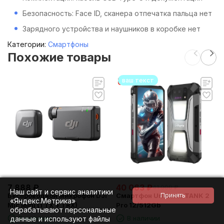
Безопасность: Face ID, сканера отпечатка пальца нет
Зарядного устройства и наушников в коробке нет
Категории:
Смартфоны
Похожие товары
ваш текст
7 888
₽
40 063
₽
41 000
₽
Наш сайт и сервис аналитики
Беспроводной микрофон DJI
Смартфон Unihertz TANK 2
«Яндекс.Метрика»
Mic Mini (1 TX + 1 RX)
Pro 12/512Gb
обрабатывают персональные
В наличии
В наличии
данные и используют файлы