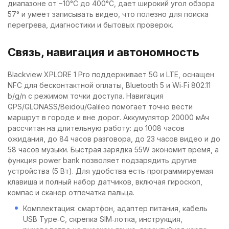
диапазоне от −10°C до 400°C, дает широкий угол обзора
57° и умеет записывать видео, что полезно для поиска
перегрева, диагностики и бытовых проверок.
Связь, навигация и автономность
Blackview XPLORE 1 Pro поддерживает 5G и LTE, оснащен
NFC для бесконтактной оплаты, Bluetooth 5 и Wi‑Fi 802.11
b/g/n с режимом точки доступа. Навигация
GPS/GLONASS/Beidou/Galileo помогает точно вести
маршрут в городе и вне дорог. Аккумулятор 20000 мАч
рассчитан на длительную работу: до 1008 часов
ожидания, до 84 часов разговора, до 23 часов видео и до
58 часов музыки. Быстрая зарядка 55W экономит время, а
функция power bank позволяет подзарядить другие
устройства (5 Вт). Для удобства есть программируемая
клавиша и полный набор датчиков, включая гироскоп,
компас и сканер отпечатка пальца.
Комплектация: смартфон, адаптер питания, кабель
USB Type‑C, скрепка SIM‑лотка, инструкция,