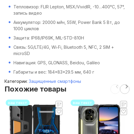
Тепловизор: FLIR Lepton, MSX/VividIR, -10…400°C, 57°,
запись видео
Аккумулятор: 20000 мАч, 55W, Power Bank 5 Вт, до
1000 циклов
Защита: IP68/IP69K, MIL-STD-810H
Связь: 5G/LTE/4G, Wi‑Fi, Bluetooth 5, NFC, 2 SIM +
microSD
Навигация: GPS, GLONASS, Beidou, Galileo
Габариты и вес: 184×83×29.5 мм, 640 г
Категории:
Защищенные смартфоны
Похожие товары
ваш текст
ваш текст