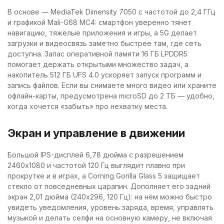
В основе — MediaTek Dimensity 7050 с частотой до 2,4 ГГц
и графикой Mali-G68 MC4: смартфон уверенно тянет
навигацию, тяжёлые приложения и игры, а 5G делает
загрузки и видеосвязь заметно быстрее там, где сеть
доступна. Запас оперативной памяти 16 ГБ LPDDR5
помогает держать открытыми множество задач, а
накопитель 512 ГБ UFS 4.0 ускоряет запуск программ и
запись файлов. Если вы снимаете много видео или храните
офлайн-карты, предусмотрена microSD до 2 ТБ — удобно,
когда хочется «забыть» про нехватку места.
Экран и управление в движении
Большой IPS-дисплей 6,78 дюйма с разрешением
2460x1080 и частотой 120 Гц выглядит плавно при
прокрутке и в играх, а Corning Gorilla Glass 5 защищает
стекло от повседневных царапин. Дополняет его задний
экран 2,01 дюйма (240x296, 120 Гц): на нём можно быстро
увидеть уведомления, уровень заряда, время, управлять
музыкой и делать селфи на основную камеру, не включая