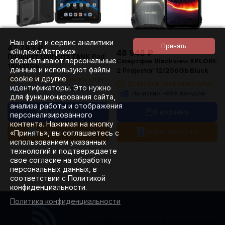
Наш сайт и сервис аналитики
47 783
₽
«Яндекс.Метрика»
48 948
₽
Планшет Unihertz TANK Pad
обрабатывают персональные
Смартфон Blackview XPLORE
16/512Gb
данные и используют файлы
2 Projector 12/256Gb Black
cookie и другие
Осталось несколько штук
Осталось несколько штук
идентификаторы. Это нужно
Начислим +
683
бонусов
Начислим +
699
бонусов
для функционирования сайта,
анализа работы и отображения
В корзину
В корзину
персонализированного
контента. Нажимая на кнопку
«Принять», вы соглашаетесь с
Запрос счета / КП
Запрос счета / КП
использованием указанных
технологий и подтверждаете
свое согласие на обработку
персональных данных, в
соответствии с Политикой
конфиденциальности.
Политика конфиденциальности