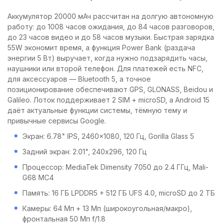
Аккумулятор 20000 мАч рассчитан на долгую автономную
работу: до 1008 часов ожидания, до 84 часов разговоров,
до 23 часов видео и до 58 часов музыки. Быстрая зарядка
55W экономит время, а функция Power Bank (раздача
энергии 5 Вт) выручает, когда нужно подзарядить часы,
наушники или второй телефон. Для платежей есть NFC,
для аксессуаров — Bluetooth 5, а точное
позиционирование обеспечивают GPS, GLONASS, Beidou и
Galileo. Лоток поддерживает 2 SIM + microSD, а Android 15
даёт актуальные функции системы, тёмную тему и
привычные сервисы Google.
Экран: 6.78" IPS, 2460x1080, 120 Гц, Gorilla Glass 5
Задний экран: 2.01", 240x296, 120 Гц
Процессор: MediaTek Dimensity 7050 до 2.4 ГГц, Mali-
G68 MC4
Память: 16 ГБ LPDDR5 + 512 ГБ UFS 4.0, microSD до 2 ТБ
Камеры: 64 Мп + 13 Мп (широкоугольная/макро),
фронтальная 50 Мп f/1.8