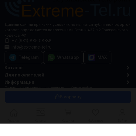
Данный сайт ни при каких условиях не является публичной офертой,
которая определяется положениями Статьи 437 п.2 Гражданского
кодекса РФ.
+7 (981) 885 08-88
info@extreme-tel.ru
Telegram
Whatsapp
MAX
Каталог
Для покупателей
Информация
Политика персональных данных
Карта сайта
© 2015-2026 Extreme-tel.ru
В корзину
Главная
Каталог
Корзина
Избранное
Войти