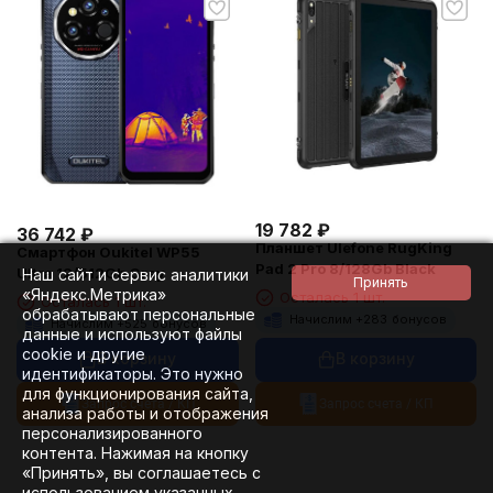
19 782
₽
36 742
₽
Планшет Ulefone RugKing
Смартфон Oukitel WP55
Pad 2 Pro 8/128Gb Black
Ultra 12/512Gb Grey
Наш сайт и сервис аналитики
«Яндекс.Метрика»
Осталась 1 шт.
Осталась 1 шт.
обрабатывают персональные
Начислим +
283
бонусов
Начислим +
525
бонусов
данные и используют файлы
cookie и другие
В корзину
В корзину
идентификаторы. Это нужно
для функционирования сайта,
Запрос счета / КП
Запрос счета / КП
анализа работы и отображения
персонализированного
контента. Нажимая на кнопку
«Принять», вы соглашаетесь с
использованием указанных