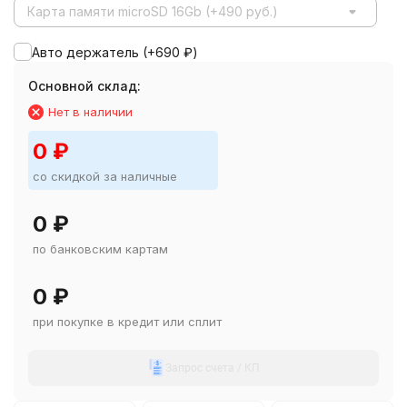
Карта памяти microSD 16Gb (+490 руб.)
Авто держатель (+
690
₽
)
Основной склад:
Нет в наличии
0
₽
со скидкой за наличные
0
₽
по банковским картам
0
₽
при покупке в кредит или сплит
Запрос счета / КП