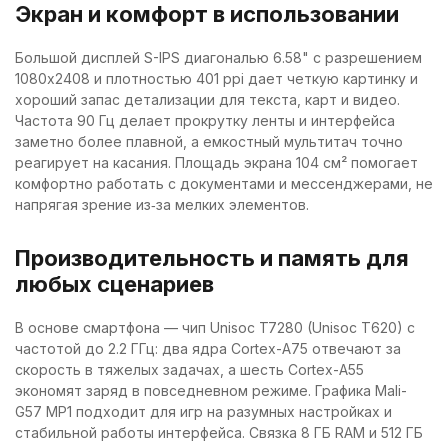
Экран и комфорт в использовании
Большой дисплей S-IPS диагональю 6.58" с разрешением
1080x2408 и плотностью 401 ppi дает четкую картинку и
хороший запас детализации для текста, карт и видео.
Частота 90 Гц делает прокрутку ленты и интерфейса
заметно более плавной, а емкостный мультитач точно
реагирует на касания. Площадь экрана 104 см² помогает
комфортно работать с документами и мессенджерами, не
напрягая зрение из‑за мелких элементов.
Производительность и память для
любых сценариев
В основе смартфона — чип Unisoc T7280 (Unisoc T620) с
частотой до 2.2 ГГц: два ядра Cortex-A75 отвечают за
скорость в тяжелых задачах, а шесть Cortex-A55
экономят заряд в повседневном режиме. Графика Mali-
G57 MP1 подходит для игр на разумных настройках и
стабильной работы интерфейса. Связка 8 ГБ RAM и 512 ГБ