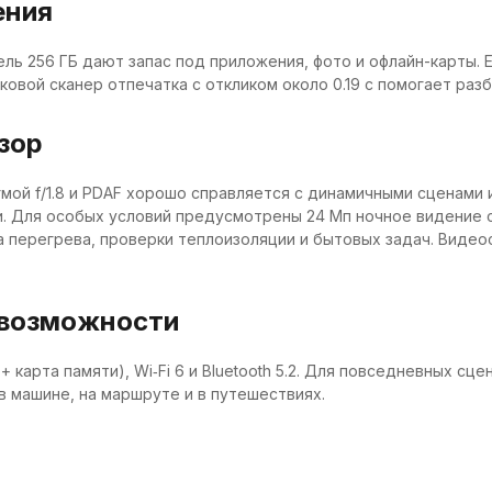
ения
тель 256 ГБ дают запас под приложения, фото и офлайн-карты
боковой сканер отпечатка с откликом около 0.19 с помогает ра
зор
мой f/1.8 и PDAF хорошо справляется с динамичными сценами 
и. Для особых условий предусмотрены 24 Мп ночное видение 
ка перегрева, проверки теплоизоляции и бытовых задач. Вид
 возможности
 карта памяти), Wi‑Fi 6 и Bluetooth 5.2. Для повседневных сц
 в машине, на маршруте и в путешествиях.