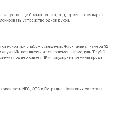
. Если нужно еще больше места, поддерживаются карты
зблокировать устройство одной рукой.
и съемкой при слабом освещении. Фронтальная камера 32
с двумя ИК-вспышками и тепловизионный модуль Tiny1‑C
еосъемка поддерживает 4K и популярные режимы вроде
енариев есть NFC, OTG и FM-радио. Навигация работает