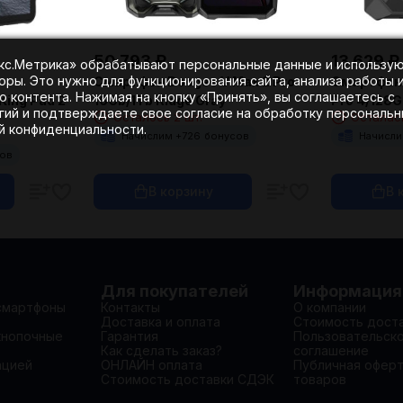
50 793
₽
13 629
₽
екс.Метрика» обрабатывают персональные данные и использу
оры. Это нужно для функционирования сайта, анализа работы 
Смартфон Doogee V Max 2 Pro
Смартфон 
 контента. Нажимая на кнопку «Принять», вы соглашаетесь с
16Gb/1Tb Ridge Gray
Pro 4/128G
King Pad 2
гий и подтверждаете свое согласие на обработку персональ
Осталось 2 шт.
Осталась
ой конфиденциальности.
Начислим +
726
бонусов
Начисли
сов
В корзину
В 
Для покупателей
Информация
смартфоны
Контакты
О компании
Доставка и оплата
Стоимость дост
кнопочные
Гарантия
Пользовательск
Как сделать заказ?
соглашение
ацией
ОНЛАЙН оплата
Публичная офер
Стоимость доставки СДЭК
товаров