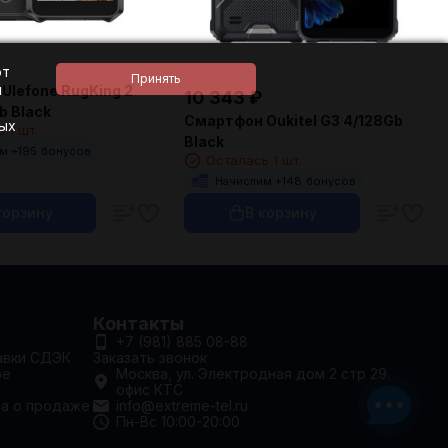
ют
и
Ulefone RugKing 2
10 343
₽
b Black
Смартфон Oukitel G3 4/128Gb
ных
 1 шт.
Black
м +
195
бонусов
Осталась 1 шт.
Начислим +
148
бонусов
корзину
В корзину
Контакты
+7 (981) 885 08-88
авки СДЭК
Заказать звонок
ое
Москва, ул. Электродная дом 2 стр 29.
офис КТС
та о продаже
info@extreme-tel.ru
Пн-Вс 10:00-20:00