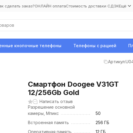
ак сделать заказ?
ОНЛАЙН оплата
Стоимость доставки СДЭК
Ещё
нные кнопочные телефоны
Телефоны с рацией
П
Артикул:
U04
Смартфон Doogee V31GT
12/256Gb Gold
Написать отзыв
Разрешение основной
камеры, Мпикс
50
Встроенная память
256 ГБ
Оперативная память
12 ГБ