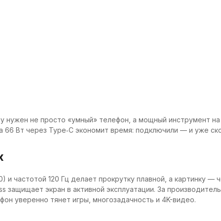
у нужен не просто «умный» телефон, а мощный инструмент на 
а 66 Вт через Type‑C экономит время: подключили — и уже ск
х
 и частотой 120 Гц делает прокрутку плавной, а картинку — ч
lass защищает экран в активной эксплуатации. За производител
тфон уверенно тянет игры, многозадачность и 4K-видео.