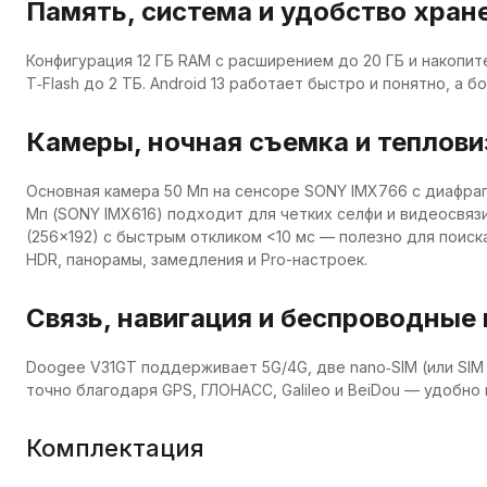
Память, система и удобство хран
Конфигурация 12 ГБ RAM с расширением до 20 ГБ и накопи
T‑Flash до 2 ТБ. Android 13 работает быстро и понятно, а 
Камеры, ночная съемка и теплови
Основная камера 50 Мп на сенсоре SONY IMX766 с диафраг
Мп (SONY IMX616) подходит для четких селфи и видеосвяз
(256×192) с быстрым откликом <10 мс — полезно для поис
HDR, панорамы, замедления и Pro-настроек.
Связь, навигация и беспроводные
Doogee V31GT поддерживает 5G/4G, две nano‑SIM (или SIM +
точно благодаря GPS, ГЛОНАСС, Galileo и BeiDou — удобно
Комплектация