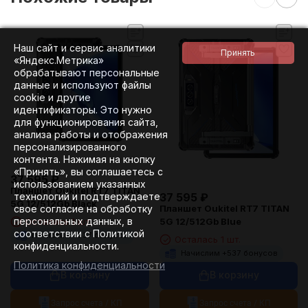
Наш сайт и сервис аналитики
«Яндекс.Метрика»
обрабатывают персональные
данные и используют файлы
cookie и другие
идентификаторы. Это нужно
для функционирования сайта,
анализа работы и отображения
персонализированного
контента. Нажимая на кнопку
«Принять», вы соглашаетесь с
37 595
₽
использованием указанных
Планшет Oukitel RT7 TITAN
технологий и подтверждаете
37 595
₽
5G 12/512Gb Black
свое согласие на обработку
Планшет Oukitel RT7 TITAN
персональных данных, в
Осталась 1 шт.
5G 12/512Gb Blue
соответствии с Политикой
Начислим +
537
бонусов
Осталась 1 шт.
конфиденциальности.
Начислим +
537
бонусов
Политика конфиденциальности
В корзину
В корзину
Запрос счета / КП
Запрос счета / КП