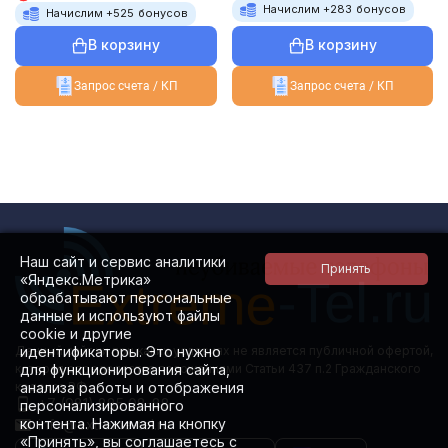
Начислим +
283
бонусов
Начислим +
525
бонусов
В корзину
В корзину
Запрос счета / КП
Запрос счета / КП
Наш сайт и сервис аналитики
«Яндекс.Метрика»
обрабатывают персональные
данные и используют файлы
cookie и другие
идентификаторы. Это нужно
Данный сайт ни при каких условиях не является публичной офертой,
для функционирования сайта,
которая определяется положениями Статьи 437 п.2 Гражданского
анализа работы и отображения
кодекса РФ.
+7 (981) 885 08-88
персонализированного
контента. Нажимая на кнопку
info@extreme-tel.ru
«Принять», вы соглашаетесь с