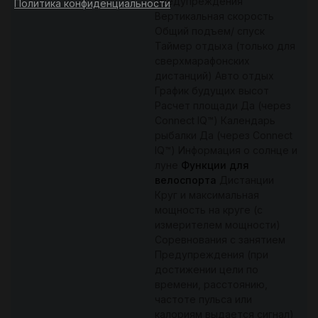
предупреждения
Политика конфиденциальности
Вертикальная скорость
Общий подъем/ спуск
Таймер отдыха (только для
сверхмарафонских
дистанций) Авто отдых
График будущих высот
Расчет площади Да (через
Connect IQ™) Календарь
рыбалки Да (через Connect
IQ™) Информация о солнце и
луне
Функции для
велоспорта
Дистанции
Круг и максимальная
мощность на круге (с
измерителем мощности)
Соревнования с занятием
Предупреждения (при
достижении цели по
времени, расстоянию,
частоте пульса или
калориям выдается сигнал)