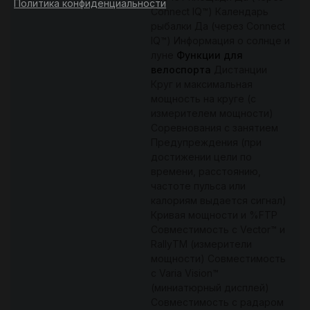
Политика конфиденциальности
Connect IQ™) Календарь
рыбалки Да (через Connect
IQ™) Информация о солнце и
луне
Функции для
велоспорта
Дистанции
Круг и максимальная
мощность на круге (с
измерителем мощности)
Соревнования с занятием
Предупреждения (при
достижении цели по
времени, расстоянию,
частоте пульса или
калориям выдается сигнал)
Кривая мощности и %FTP
Совместимость с Vector™ и
RallyTM (измерители
мощности) Совместимость
с Varia Vision™
(миниатюрный дисплей)
Совместимость с радаром