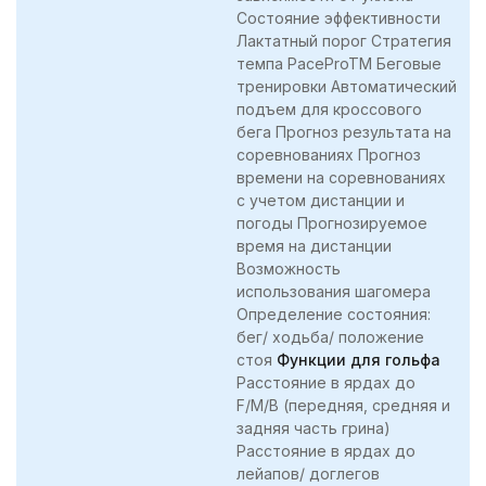
Состояние эффективности
Лактатный порог Стратегия
темпа PaceProTM Беговые
тренировки Автоматический
подъем для кроссового
бега Прогноз результата на
соревнованиях Прогноз
времени на соревнованиях
с учетом дистанции и
погоды Прогнозируемое
время на дистанции
Возможность
использования шагомера
Определение состояния:
бег/ ходьба/ положение
стоя
Функции для гольфа
Расстояние в ярдах до
F/M/B (передняя, средняя и
задняя часть грина)
Расстояние в ярдах до
лейапов/ доглегов