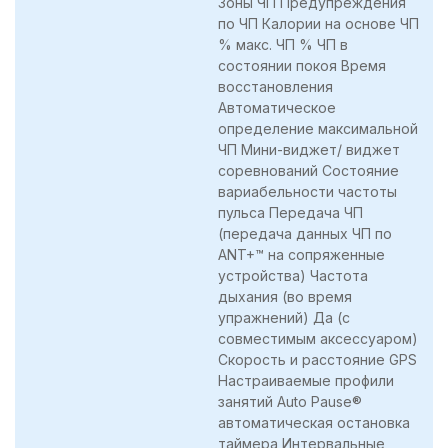
Зоны ЧП Предупреждения
по ЧП Калории на основе ЧП
% макс. ЧП % ЧП в
состоянии покоя Время
восстановления
Автоматическое
определение максимальной
ЧП Мини-виджет/ виджет
соревнований Состояние
вариабельности частоты
пульса Передача ЧП
(передача данных ЧП по
ANT+™ на сопряженные
устройства) Частота
дыхания (во время
упражнений) Да (с
совместимым аксессуаром)
Скорость и расстояние GPS
Настраиваемые профили
занятий Auto Pause®
автоматическая остановка
таймера Интервальные