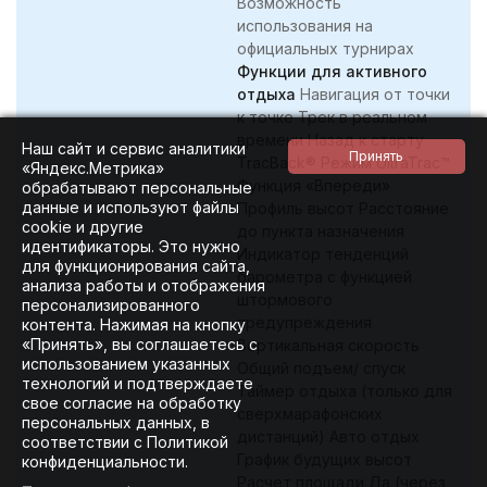
Возможность
использования на
официальных турнирах
Функции для активного
отдыха
Навигация от точки
к точке Трек в реальном
времени Назад к старту
Наш сайт и сервис аналитики
TracBack® Режим UltraTrac™
«Яндекс.Метрика»
Функция «Впереди»
обрабатывают персональные
данные и используют файлы
Профиль высот Расстояние
cookie и другие
до пункта назначения
идентификаторы. Это нужно
Индикатор тенденций
для функционирования сайта,
барометра с функцией
анализа работы и отображения
штормового
персонализированного
предупреждения
контента. Нажимая на кнопку
«Принять», вы соглашаетесь с
Вертикальная скорость
использованием указанных
Общий подъем/ спуск
технологий и подтверждаете
Таймер отдыха (только для
свое согласие на обработку
сверхмарафонских
персональных данных, в
дистанций) Авто отдых
соответствии с Политикой
График будущих высот
конфиденциальности.
Расчет площади Да (через