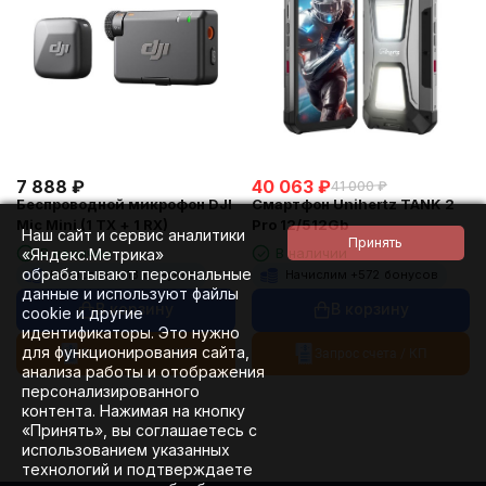
7 888
₽
40 063
₽
41 000
₽
Беспроводной микрофон DJI
Смартфон Unihertz TANK 2
Mic Mini (1 TX + 1 RX)
Pro 12/512Gb
Наш сайт и сервис аналитики
В наличии
В наличии
«Яндекс.Метрика»
обрабатывают персональные
Начислим +
113
бонусов
Начислим +
572
бонусов
данные и используют файлы
В корзину
В корзину
cookie и другие
идентификаторы. Это нужно
для функционирования сайта,
Запрос счета / КП
Запрос счета / КП
анализа работы и отображения
персонализированного
контента. Нажимая на кнопку
«Принять», вы соглашаетесь с
использованием указанных
технологий и подтверждаете