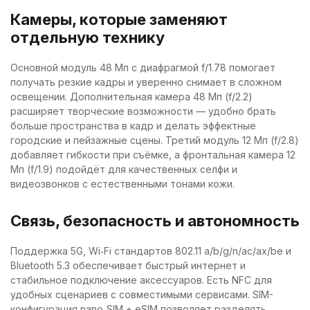
Камеры, которые заменяют
отдельную технику
Основной модуль 48 Мп с диафрагмой f/1.78 помогает
получать резкие кадры и уверенно снимает в сложном
освещении. Дополнительная камера 48 Мп (f/2.2)
расширяет творческие возможности — удобно брать
больше пространства в кадр и делать эффектные
городские и пейзажные сцены. Третий модуль 12 Мп (f/2.8)
добавляет гибкости при съёмке, а фронтальная камера 12
Мп (f/1.9) подойдёт для качественных селфи и
видеозвонков с естественными тонами кожи.
Связь, безопасность и автономность
Поддержка 5G, Wi‑Fi стандартов 802.11 a/b/g/n/ac/ax/be и
Bluetooth 5.3 обеспечивает быстрый интернет и
стабильное подключение аксессуаров. Есть NFC для
удобных сценариев с совместимыми сервисами. SIM-
конфигурация nano‑SIM + eSIM позволяет разделять