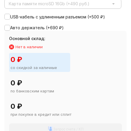
Карта памяти microSD 16Gb (+490 руб.)
USB-кабель с удлиненным разъемом (+
500
₽
)
Авто держатель (+
690
₽
)
Основной склад:
Нет в наличии
0
₽
со скидкой за наличные
0
₽
по банковским картам
0
₽
при покупке в кредит или сплит
Запрос счета / КП