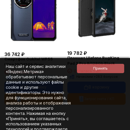
19 782
₽
36 742
₽
Планшет Ulefone RugKing
Смартфон Oukitel WP55
Pad 2 Pro 8/128Gb Black
Ultra 12/512Gb Grey
Наш сайт и сервис аналитики
Осталась 1 шт.
«Яндекс.Метрика»
Осталась 1 шт.
обрабатывают персональные
Начислим +
283
бонусов
Начислим +
525
бонусов
данные и используют файлы
В корзину
В корзину
cookie и другие
идентификаторы. Это нужно
для функционирования сайта,
Запрос счета / КП
Запрос счета / КП
анализа работы и отображения
персонализированного
контента. Нажимая на кнопку
«Принять», вы соглашаетесь с
использованием указанных
технологий и подтверждаете