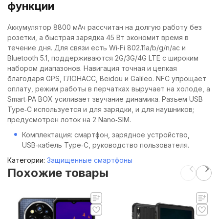
функции
Аккумулятор 8800 мАч рассчитан на долгую работу без
розетки, а быстрая зарядка 45 Вт экономит время в
течение дня. Для связи есть Wi‑Fi 802.11a/b/g/n/ac и
Bluetooth 5.1, поддерживаются 2G/3G/4G LTE с широким
набором диапазонов. Навигация точная и цепкая
благодаря GPS, ГЛОНАСС, Beidou и Galileo. NFC упрощает
оплату, режим работы в перчатках выручает на холоде, а
Smart‑PA BOX усиливает звучание динамика. Разъем USB
Type‑C используется и для зарядки, и для наушников;
предусмотрен лоток на 2 Nano‑SIM.
Комплектация: смартфон, зарядное устройство,
USB‑кабель Type‑C, руководство пользователя.
Категории:
Защищенные смартфоны
Похожие товары