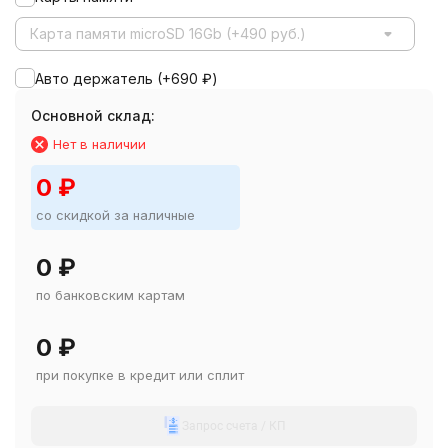
Карта памяти microSD 16Gb (+490 руб.)
Авто держатель (+
690
₽
)
Основной склад:
Нет в наличии
0
₽
со скидкой за наличные
0
₽
по банковским картам
0
₽
при покупке в кредит или сплит
Запрос счета / КП