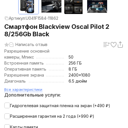
Артикул:
U041F1584-11862
Смартфон Blackview Oscal Pilot 2
8/256Gb Black
Написать отзыв
Разрешение основной
камеры, Мпикс
50
Встроенная память
256 ГБ
Оперативная память
8 ГБ
Разрешение экрана
2400x1080
Диагональ
6.5 дюйм
Все характеристики
Дополнительные услуги:
Гидрогелевая защитная пленка на экран (+
490
₽
)
Расширенная гарантия на 2 года (+
990
₽
)
Карты памяти