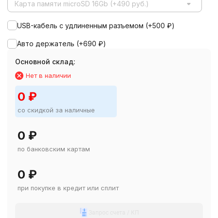
Карта памяти microSD 16Gb (+490 руб.)
USB-кабель с удлиненным разъемом (+
500
₽
)
Авто держатель (+
690
₽
)
Основной склад:
Нет в наличии
0
₽
со скидкой за наличные
0
₽
по банковским картам
0
₽
при покупке в кредит или сплит
Запрос счета / КП