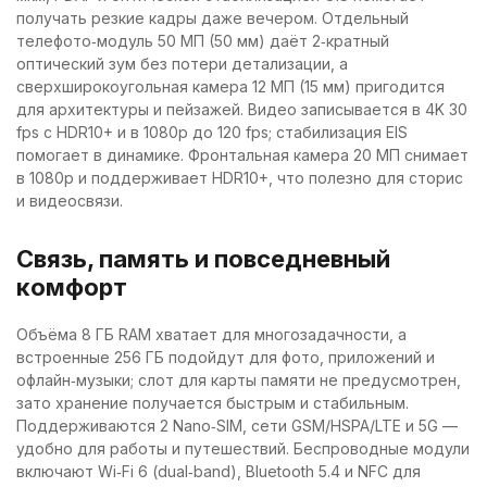
получать резкие кадры даже вечером. Отдельный
телефото‑модуль 50 МП (50 мм) даёт 2‑кратный
оптический зум без потери детализации, а
сверхширокоугольная камера 12 МП (15 мм) пригодится
для архитектуры и пейзажей. Видео записывается в 4K 30
fps с HDR10+ и в 1080p до 120 fps; стабилизация EIS
помогает в динамике. Фронтальная камера 20 МП снимает
в 1080p и поддерживает HDR10+, что полезно для сторис
и видеосвязи.
Связь, память и повседневный
комфорт
Объёма 8 ГБ RAM хватает для многозадачности, а
встроенные 256 ГБ подойдут для фото, приложений и
офлайн‑музыки; слот для карты памяти не предусмотрен,
зато хранение получается быстрым и стабильным.
Поддерживаются 2 Nano‑SIM, сети GSM/HSPA/LTE и 5G —
удобно для работы и путешествий. Беспроводные модули
включают Wi‑Fi 6 (dual‑band), Bluetooth 5.4 и NFC для