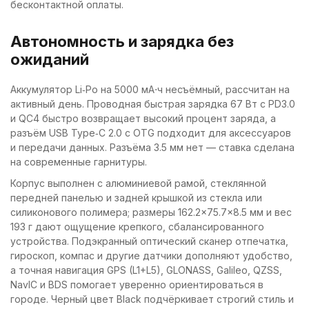
бесконтактной оплаты.
Автономность и зарядка без
ожиданий
Аккумулятор Li‑Po на 5000 мА⋅ч несъёмный, рассчитан на
активный день. Проводная быстрая зарядка 67 Вт с PD3.0
и QC4 быстро возвращает высокий процент заряда, а
разъём USB Type‑C 2.0 с OTG подходит для аксессуаров
и передачи данных. Разъёма 3.5 мм нет — ставка сделана
на современные гарнитуры.
Корпус выполнен с алюминиевой рамой, стеклянной
передней панелью и задней крышкой из стекла или
силиконового полимера; размеры 162.2×75.7×8.5 мм и вес
193 г дают ощущение крепкого, сбалансированного
устройства. Подэкранный оптический сканер отпечатка,
гироскоп, компас и другие датчики дополняют удобство,
а точная навигация GPS (L1+L5), GLONASS, Galileo, QZSS,
NavIC и BDS помогает уверенно ориентироваться в
городе. Черный цвет Black подчёркивает строгий стиль и