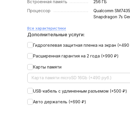
Встроенная память
256 ГБ
Процессор
Qualcomm SM743
Snapdragon 7s Ge
Все характеристики
Дополнительные услуги:
Гидрогелевая защитная пленка на экран (+
49
Расширенная гарантия на 2 года (+
990
₽
)
Карты памяти
Карта памяти microSD 16Gb (+490 руб.)
USB-кабель с удлиненным разъемом (+
500
₽
)
Авто держатель (+
690
₽
)