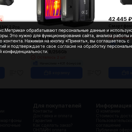
42 445
₽
%
Смартфон 
ANK 2 Pro
екс.Метрика» обрабатывают персональные данные и использу
Pro 12/512
оры. Это нужно для функционирования сайта, анализа работы 
Осталось
30 191
₽
 контента. Нажимая на кнопку «Принять», вы соглашаетесь с
Начисли
ов
Смартфон Ulefone Armor Mini
гий и подтверждаете свое согласие на обработку персональ
ой конфиденциальности.
20T Pro 8/256Gb
Осталось 2 шт.
Начислим +
431
бонусов
В корзину
В 
Для покупателей
Информация
ии
Контакты
О компании
Доставка и оплата
Стоимость дост
смартфоны
Гарантия
Пользовательск
кнопочные
Как сделать заказ?
соглашение
ОНЛАЙН оплата
Публичная офер