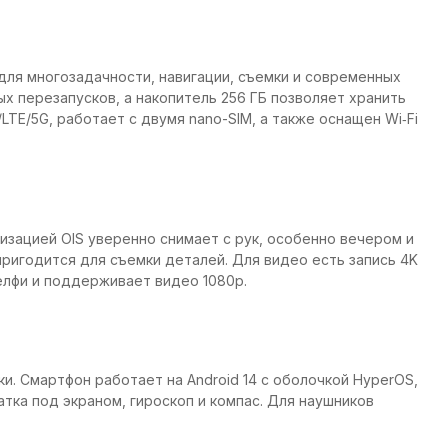
для многозадачности, навигации, съемки и современных
х перезапусков, а накопитель 256 ГБ позволяет хранить
TE/5G, работает с двумя nano-SIM, а также оснащен Wi‑Fi
лизацией OIS уверенно снимает с рук, особенно вечером и
ригодится для съемки деталей. Для видео есть запись 4K
селфи и поддерживает видео 1080p.
ки. Смартфон работает на Android 14 с оболочкой HyperOS,
ка под экраном, гироскоп и компас. Для наушников