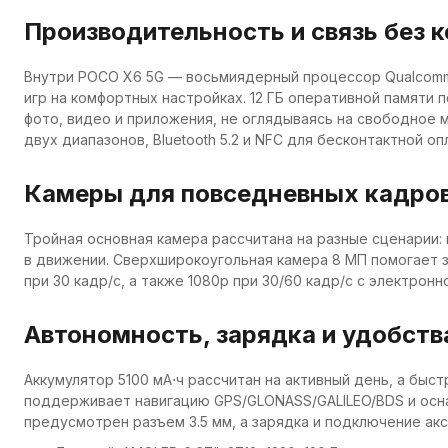
Производительность и связь без 
Внутри POCO X6 5G — восьмиядерный процессор Qualcomm S
игр на комфортных настройках. 12 ГБ оперативной памяти 
фото, видео и приложения, не оглядываясь на свободное м
двух диапазонов, Bluetooth 5.2 и NFC для бесконтактной оп
Камеры для повседневных кадров
Тройная основная камера рассчитана на разные сценарии: 
в движении. Сверхширокоугольная камера 8 МП помогает з
при 30 кадр/с, а также 1080p при 30/60 кадр/с с электро
Автономность, зарядка и удобств
Аккумулятор 5100 мА⋅ч рассчитан на активный день, а быс
поддерживает навигацию GPS/GLONASS/GALILEO/BDS и оснащ
предусмотрен разъем 3.5 мм, а зарядка и подключение ак