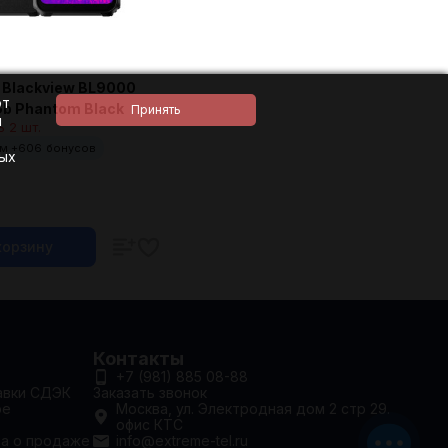
Blackview BL9000
ют
Gb Phantom Black
и
 2 шт.
м +
606
бонусов
ных
корзину
Контакты
+7 (981) 885 08-88
авки СДЭК
Заказать звонок
ое
Москва, ул. Электродная дом 2 стр 29.
офис КТС
та о продаже
info@extreme-tel.ru