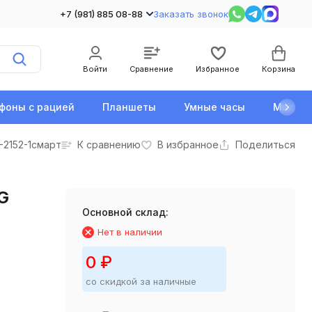
+7 (981) 885 08-88
Заказать звонок
Войти
Сравнение
Избранное
Корзина
фоны с рацией
Планшеты
Умные часы
Микро
-2152-1смарт
К сравнению
В избранное
Поделиться
G
Основной склад:
Нет в наличии
0
₽
со скидкой за наличные