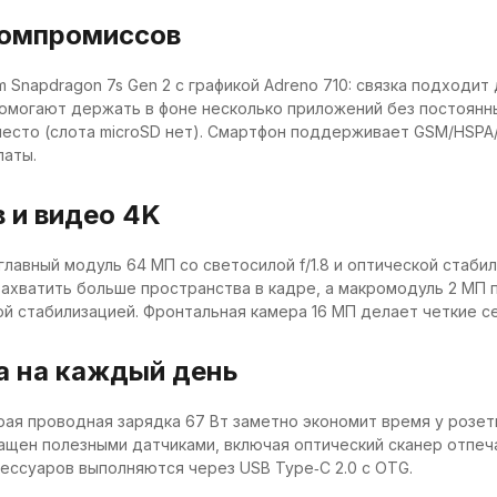
компромиссов
napdragon 7s Gen 2 с графикой Adreno 710: связка подходит 
помогают держать в фоне несколько приложений без постоянны
есто (слота microSD нет). Смартфон поддерживает GSM/HSPA/L
латы.
 и видео 4K
главный модуль 64 МП со светосилой f/1.8 и оптической стаби
ахватить больше пространства в кадре, а макромодуль 2 МП п
нной стабилизацией. Фронтальная камера 16 МП делает четкие 
а на каждый день
трая проводная зарядка 67 Вт заметно экономит время у розет
ен полезными датчиками, включая оптический сканер отпечат
сессуаров выполняются через USB Type‑C 2.0 с OTG.