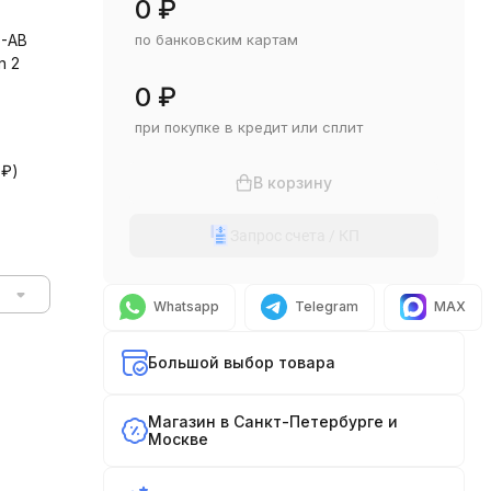
0
₽
5-AB
по банковским картам
n 2
0
₽
при покупке в кредит или сплит
0
₽
)
В корзину
Запрос счета / КП
Whatsapp
Telegram
MAX
Большой выбор товара
Магазин в Санкт-Петербурге и
Москве