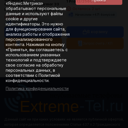
1 Pro 12/256Gb Black
«Яндекс.Метрика»
Смартфон Ulefone Armor 33
обрабатывают персональные
Осталось 2 шт.
Pro 16/512Gb Phantom Black
данные и используют файлы
Начислим +
471
бонусов
Осталась 1 шт.
cookie и другие
Начислим +
507
бонусов
идентификаторы. Это нужно
для функционирования сайта,
В корзину
В корзину
анализа работы и отображения
персонализированного
Запрос счета / КП
Запрос счета / КП
контента. Нажимая на кнопку
«Принять», вы соглашаетесь с
использованием указанных
технологий и подтверждаете
свое согласие на обработку
персональных данных, в
соответствии с Политикой
конфиденциальности.
Политика конфиденциальности
Данный сайт ни при каких условиях не является публичной офертой,
которая определяется положениями Статьи 437 п.2 Гражданского