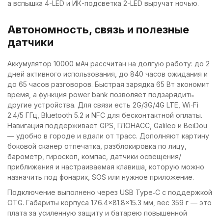
а вспышка 4-LED и ИК-подсветка 2-LED выручат ночью.
Автономность, связь и полезные
датчики
Аккумулятор 10000 мАч рассчитан на долгую работу: до 2
дней активного использования, до 840 часов ожидания и
до 65 часов разговоров. Быстрая зарядка 65 Вт экономит
время, а функция power bank позволяет подзарядить
другие устройства. Для связи есть 2G/3G/4G LTE, Wi‑Fi
2.4/5 ГГц, Bluetooth 5.2 и NFC для бесконтактной оплаты.
Навигация поддерживает GPS, ГЛОНАСС, Galileo и BeiDou
— удобно в городе и вдали от трасс. Дополняют картину
боковой сканер отпечатка, разблокировка по лицу,
барометр, гироскоп, компас, датчики освещения/
приближения и настраиваемая клавиша, которую можно
назначить под фонарик, SOS или нужное приложение.
Подключение выполнено через USB Type‑C с поддержкой
OTG. Габариты корпуса 176.4×81.8×15.3 мм, вес 359 г — это
плата за усиленную защиту и батарею повышенной