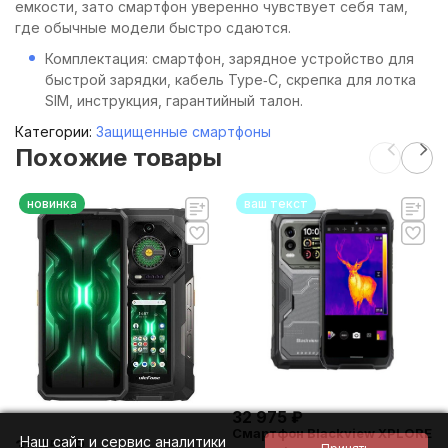
емкости, зато смартфон уверенно чувствует себя там,
где обычные модели быстро сдаются.
Комплектация: смартфон, зарядное устройство для
быстрой зарядки, кабель Type‑C, скрепка для лотка
SIM, инструкция, гарантийный талон.
Категории:
Защищенные смартфоны
Похожие товары
новинка
ваш текст
32 975
₽
Смартфон Blackview XPLORE
Наш сайт и сервис аналитики
35 455
₽