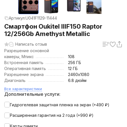
Артикул:
U041F1129-11444
Смартфон Oukitel IIIF150 Raptor
12/256Gb Amethyst Metallic
Написать отзыв
Разрешение основной
камеры, Мпикс
108
Встроенная память
256 ГБ
Оперативная память
12 ГБ
Разрешение экрана
2460х1080
Диагональ
6.8 дюйм
Все характеристики
Дополнительные услуги:
Гидрогелевая защитная пленка на экран (+
490
₽
)
Расширенная гарантия на 2 года (+
990
₽
)
Карты памяти