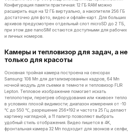
Конфигурация памяти практичная: 12 ГБ RAM можно
расширить еще на 12 ГБ виртуально, а накопителя 256 ГБ
достаточно для фото, видео и офлайн-карт. Для больших
архивов предусмотрен отдельный слот microSD до 2 ТБ,
при этом две nanoSIM остаются доступными для рабочих
и личных номеров.
Камеры и тепловизор для задач, а не
только для красоты
Основная тройная камера построена на сенсорах
Samsung: 108 Мп для детализированных кадров, 64 Мп
ночной модуль для съемки в темноте и тепловизор FLIR
Lepton. Тепловое изображение помогает искать
теплопотери, перегрев оборудования или «живое» тепло
в условиях плохой видимости; диапазон измерения от -10
℃ до 550 ℃, разрешение 256×192 и частота 25 Гц делают
картинку наглядной, а 11 палитр позволяют выбрать
удобный стиль отображения. Видео пишется в 4K,
фронтальная камера 32 Мп подходит для звонков и селфи,