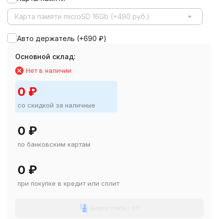
Карта памяти microSD 16Gb (+490 руб.)
Авто держатель (+
690
₽
)
Основной склад:
Нет в наличии
0
₽
со скидкой за наличные
0
₽
по банковским картам
0
₽
при покупке в кредит или сплит
Запрос счета / КП