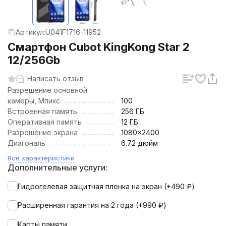
Артикул:
U041F1716-11952
Смартфон Cubot KingKong Star 2
12/256Gb
Написать отзыв
Разрешение основной
камеры, Мпикс
100
Встроенная память
256 ГБ
Оперативная память
12 ГБ
Разрешение экрана
1080x2400
Диагональ
6.72 дюйм
Все характеристики
Дополнительные услуги:
Гидрогелевая защитная пленка на экран (+
490
₽
)
Расширенная гарантия на 2 года (+
990
₽
)
Карты памяти