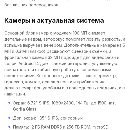
без лишних переходников.
Камеры и актуальная система
Основной блок камер с модулем 100 МП снимает
детальные кадры, автофокус помогает ловить резкость, а
вспышка выручает вечером. Дополнительные камеры на 5
МП и 0.3 МП (макро) расширяют сценарии съёмки, а
фронтальная камера 32 МП подойдёт для видеосвязи и
селфи. Android 14 даёт свежий интерфейс, улучшенную
приватность и стабильную работу с современными
приложениями. Встроенные датчики — акселерометр,
гироскоп, компас, освещённости и приближения —
делают смартфон удобным и в повседневных задачах, и в
навигации.
Экран: 6.72" S-IPS, 1080x2400, 144 Гц, до 1500 нит,
Gorilla Glass
Доп. экран: 1.85" S-IPS, сенсорный
Память: 12 ГБ RAM DDR5 и 256 ГБ ROM, microSD