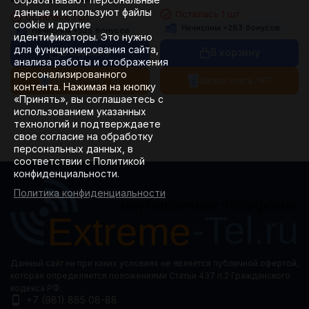
данные и используют файлы
Осталась 1 шт.
Осталась 1 шт.
cookie и другие
Начислим +
283
бонусов
Начислим +
525
бонусов
идентификаторы. Это нужно
для функционирования сайта,
В корзину
В корзину
анализа работы и отображения
персонализированного
Запрос счета / КП
Запрос счета / КП
контента. Нажимая на кнопку
«Принять», вы соглашаетесь с
использованием указанных
технологий и подтверждаете
свое согласие на обработку
персональных данных, в
соответствии с Политикой
конфиденциальности.
Политика конфиденциальности
Данный сайт ни при каких условиях не является публичной офертой,
которая определяется положениями Статьи 437 п.2 Гражданского
кодекса РФ.
+7 (981) 885 08-88