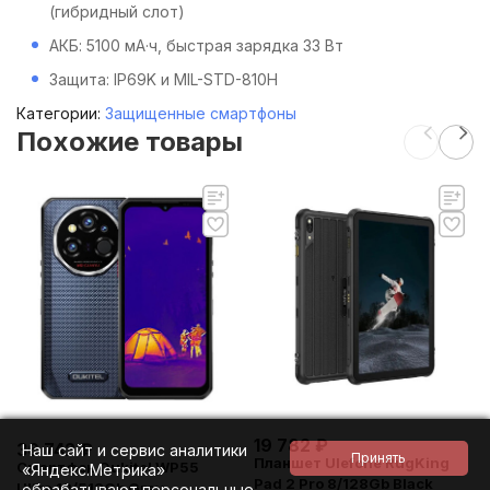
(гибридный слот)
АКБ: 5100 мА·ч, быстрая зарядка 33 Вт
Защита: IP69K и MIL-STD-810H
Категории:
Защищенные смартфоны
Похожие товары
19 782
₽
36 742
₽
Наш сайт и сервис аналитики
Планшет Ulefone RugKing
Смартфон Oukitel WP55
«Яндекс.Метрика»
Pad 2 Pro 8/128Gb Black
Ultra 12/512Gb Grey
обрабатывают персональные