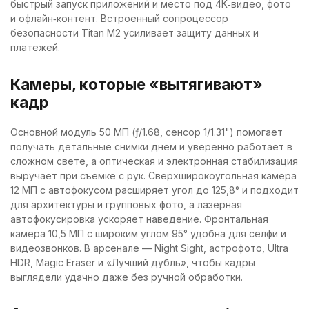
быстрый запуск приложений и место под 4K‑видео, фото
и офлайн‑контент. Встроенный сопроцессор
безопасности Titan M2 усиливает защиту данных и
платежей.
Камеры, которые «вытягивают»
кадр
Основной модуль 50 МП (ƒ/1.68, сенсор 1/1.31") помогает
получать детальные снимки днем и уверенно работает в
сложном свете, а оптическая и электронная стабилизация
выручает при съемке с рук. Сверхширокоугольная камера
12 МП с автофокусом расширяет угол до 125,8° и подходит
для архитектуры и групповых фото, а лазерная
автофокусировка ускоряет наведение. Фронтальная
камера 10,5 МП с широким углом 95° удобна для селфи и
видеозвонков. В арсенале — Night Sight, астрофото, Ultra
HDR, Magic Eraser и «Лучший дубль», чтобы кадры
выглядели удачно даже без ручной обработки.