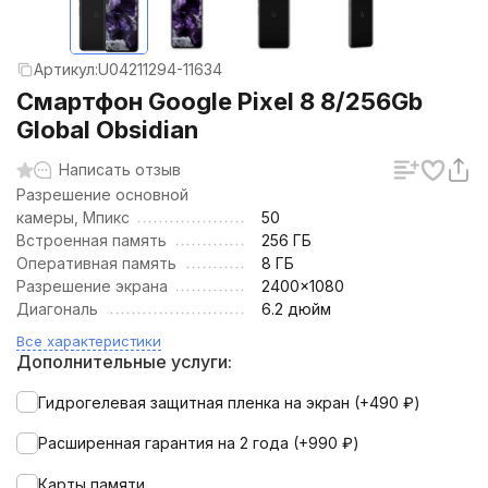
Артикул:
U04211294-11634
Смартфон Google Pixel 8 8/256Gb
Global Obsidian
Написать отзыв
Разрешение основной
камеры, Мпикс
50
Встроенная память
256 ГБ
Оперативная память
8 ГБ
Разрешение экрана
2400x1080
Диагональ
6.2 дюйм
Все характеристики
Дополнительные услуги:
Гидрогелевая защитная пленка на экран (+
490
₽
)
Расширенная гарантия на 2 года (+
990
₽
)
Карты памяти