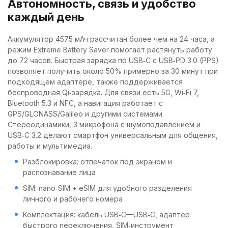
Автономность, связь и удобство
каждый день
Аккумулятор 4575 мАч рассчитан более чем на 24 часа, а
режим Extreme Battery Saver помогает растянуть работу
до 72 часов. Быстрая зарядка по USB‑C с USB‑PD 3.0 (PPS)
позволяет получить около 50% примерно за 30 минут при
подходящем адаптере, также поддерживается
беспроводная Qi‑зарядка. Для связи есть 5G, Wi‑Fi 7,
Bluetooth 5.3 и NFC, а навигация работает с
GPS/GLONASS/Galileo и другими системами.
Стереодинамики, 3 микрофона с шумоподавлением и
USB‑C 3.2 делают смартфон универсальным для общения,
работы и мультимедиа.
Разблокировка: отпечаток под экраном и
распознавание лица
SIM: nano‑SIM + eSIM для удобного разделения
личного и рабочего номера
Комплектация: кабель USB‑C—USB‑C, адаптер
быстрого переключения, SIM‑инструмент