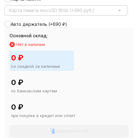
Карта памяти microSD 16Gb (+490 руб.)
Авто держатель (+
690
₽
)
Основной склад:
Нет в наличии
0
₽
со скидкой за наличные
0
₽
по банковским картам
0
₽
при покупке в кредит или сплит
Запрос счета / КП