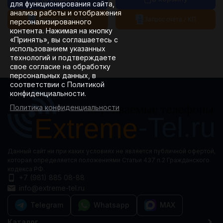
для функционирования сайта,
анализа работы и отображения
Запрос счета / КП
Запрос счета / КП
персонализированного
контента. Нажимая на кнопку
«Принять», вы соглашаетесь с
использованием указанных
технологий и подтверждаете
свое согласие на обработку
персональных данных, в
соответствии с Политикой
конфиденциальности.
Политика конфиденциальности
Данный сайт ни при каких условиях не является публичной офертой,
которая определяется положениями Статьи 437 п.2 Гражданского
кодекса РФ.
+7 (981) 885 08-88
info@extreme-tel.ru
Telegram
Whatsapp
MAX
Каталог