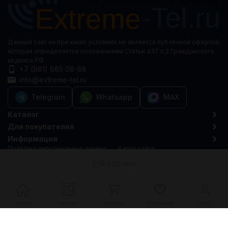
Данный сайт ни при каких условиях не является публичной офертой,
которая определяется положениями Статьи 437 п.2 Гражданского
кодекса РФ.
+7 (981) 885 08-88
info@extreme-tel.ru
Telegram
Whatsapp
MAX
Каталог
Для покупателей
Информация
Политика персональных данных
Карта сайта
© 2015-2026 Extreme-tel.ru
В корзину
Главная
Каталог
Корзина
Избранное
Войти