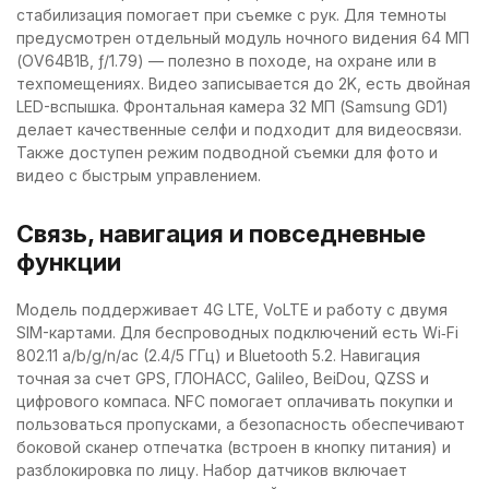
стабилизация помогает при съемке с рук. Для темноты
предусмотрен отдельный модуль ночного видения 64 МП
(OV64B1B, ƒ/1.79) — полезно в походе, на охране или в
техпомещениях. Видео записывается до 2K, есть двойная
LED-вспышка. Фронтальная камера 32 МП (Samsung GD1)
делает качественные селфи и подходит для видеосвязи.
Также доступен режим подводной съемки для фото и
видео с быстрым управлением.
Связь, навигация и повседневные
функции
Модель поддерживает 4G LTE, VoLTE и работу с двумя
SIM-картами. Для беспроводных подключений есть Wi‑Fi
802.11 a/b/g/n/ac (2.4/5 ГГц) и Bluetooth 5.2. Навигация
точная за счет GPS, ГЛОНАСС, Galileo, BeiDou, QZSS и
цифрового компаса. NFC помогает оплачивать покупки и
пользоваться пропусками, а безопасность обеспечивают
боковой сканер отпечатка (встроен в кнопку питания) и
разблокировка по лицу. Набор датчиков включает