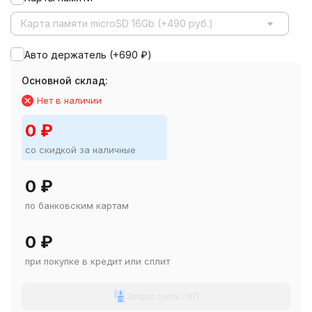
Карта памяти microSD 16Gb (+490 руб.)
Авто держатель (+
690
₽
)
Основной склад:
Нет в наличии
0
₽
со скидкой за наличные
0
₽
по банковским картам
0
₽
при покупке в кредит или сплит
Запрос счета / КП