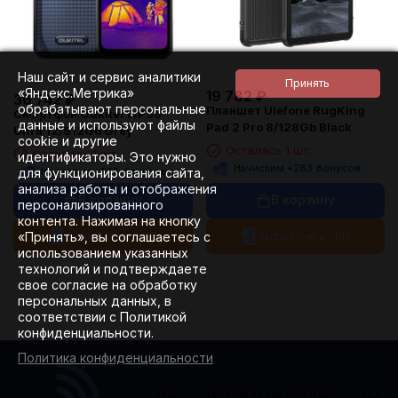
Наш сайт и сервис аналитики
«Яндекс.Метрика»
19 782
₽
36 742
₽
обрабатывают персональные
Планшет Ulefone RugKing
Смартфон Oukitel WP55
данные и используют файлы
Pad 2 Pro 8/128Gb Black
Ultra 12/512Gb Grey
cookie и другие
Осталась 1 шт.
Осталась 1 шт.
идентификаторы. Это нужно
Начислим +
283
бонусов
для функционирования сайта,
Начислим +
525
бонусов
анализа работы и отображения
В корзину
В корзину
персонализированного
контента. Нажимая на кнопку
«Принять», вы соглашаетесь с
Запрос счета / КП
Запрос счета / КП
использованием указанных
технологий и подтверждаете
свое согласие на обработку
персональных данных, в
соответствии с Политикой
конфиденциальности.
Политика конфиденциальности