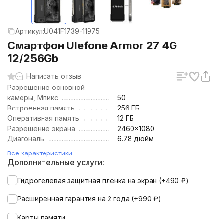
Артикул:
U041F1739-11975
Смартфон Ulefone Armor 27 4G
12/256Gb
Написать отзыв
Разрешение основной
камеры, Мпикс
50
Встроенная память
256 ГБ
Оперативная память
12 ГБ
Разрешение экрана
2460x1080
Диагональ
6.78 дюйм
Все характеристики
Дополнительные услуги:
Гидрогелевая защитная пленка на экран (+
490
₽
)
Расширенная гарантия на 2 года (+
990
₽
)
Карты памяти