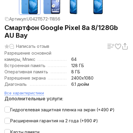
Артикул:
U04211572-11856
Смартфон Google Pixel 8a 8/128Gb
AU Bay
Написать отзыв
Разрешение основной
камеры, Мпикс
64
Встроенная память
128 ГБ
Оперативная память
8 ГБ
Разрешение экрана
2400х1080
Диагональ
6.1 дюйм
Все характеристики
Дополнительные услуги:
Гидрогелевая защитная пленка на экран (+
490
₽
)
Расширенная гарантия на 2 года (+
990
₽
)
Карты памяти