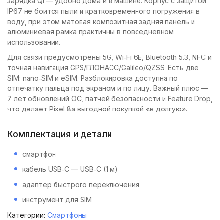
зарядка Qi — удобно дома и в машине. Корпус с защитой
IP67 не боится пыли и кратковременного погружения в
воду, при этом матовая композитная задняя панель и
алюминиевая рамка практичны в повседневном
использовании.
Для связи предусмотрены 5G, Wi‑Fi 6E, Bluetooth 5.3, NFC и
точная навигация GPS/ГЛОНАСС/Galileo/QZSS. Есть две
SIM: nano‑SIM и eSIM. Разблокировка доступна по
отпечатку пальца под экраном и по лицу. Важный плюс —
7 лет обновлений ОС, патчей безопасности и Feature Drop,
что делает Pixel 8a выгодной покупкой «в долгую».
Комплектация и детали
смартфон
кабель USB‑C — USB‑C (1 м)
адаптер быстрого переключения
инструмент для SIM
Категории:
Смартфоны