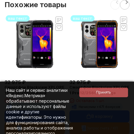
Похожие товары
ваш текст
ваш текст
32 975
₽
32 975
₽
Смартфон Blackview XPLORE
Смартфон Blackview XPLORE
Наш сайт и сервис аналитики
1 Pro 12/256Gb Black
1 Pro 12/256Gb Orange
«Яндекс.Метрика»
Осталось 2 шт.
Осталась 1 шт.
обрабатывают персональные
данные и используют файлы
Начислим +
471
бонусов
Начислим +
471
бонусов
cookie и другие
В корзину
В корзину
идентификаторы. Это нужно
для функционирования сайта,
анализа работы и отображения
Запрос счета / КП
Запрос счета / КП
персонализированного